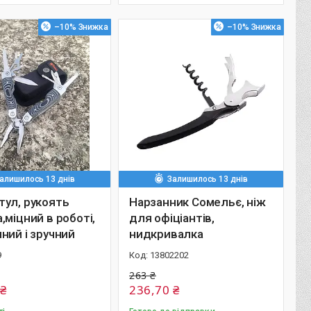
–10%
–10%
алишилось 13 днів
Залишилось 13 днів
тул, рукоять
Нарзанник Сомельє, ніж
,міцний в роботі,
для офіціантів,
ний і зручний
нидкривалка
9
13802202
263 ₴
 ₴
236,70 ₴