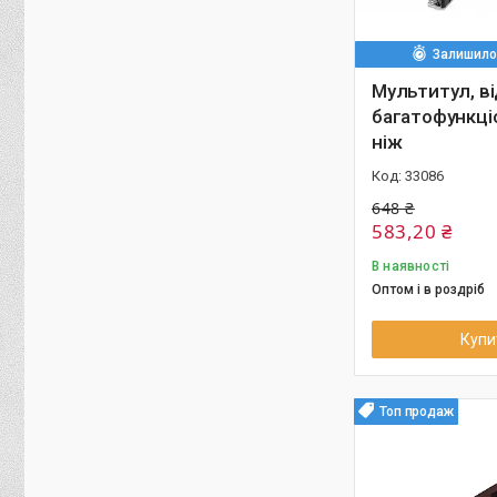
Залишилос
Мультитул, в
багатофункці
ніж
33086
648 ₴
583,20 ₴
В наявності
Оптом і в роздріб
Купи
Топ продаж