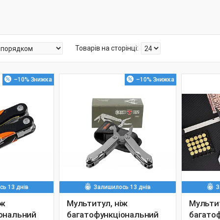
–10%
–10%
ь 13 днів
Залишилось 13 днів
З
іж
Мультитул, ніж
Мультит
ональний
багатофункціональний
багато