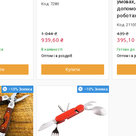
умовах,
7280
допомог
робота
2110
1 044 ₴
439 ₴
939,60 ₴
395,10
ки
В наявності
Готово до
Оптом і в роздріб
Оптом і в 
ти
Купити
–10%
–10%