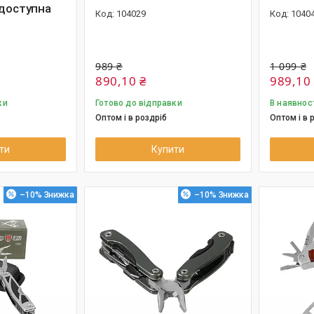
 доступна
104029
1040
989 ₴
1 099 ₴
890,10 ₴
989,10
ки
Готово до відправки
В наявнос
Оптом і в роздріб
Оптом і в 
ти
Купити
–10%
–10%