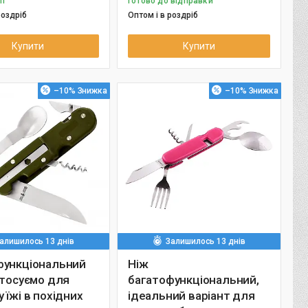
ті
Готово до відправки
роздріб
Оптом і в роздріб
Купити
Купити
–10%
–10%
алишилось 13 днів
Залишилось 13 днів
функціональний
Ніж
стосуємо для
багатофункціональний,
 їжі в похідних
ідеальний варіант для