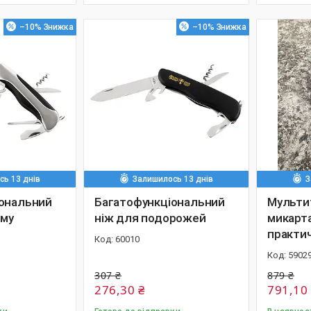
–10%
–10%
ь 13 днів
Залишилось 13 днів
З
ональний
Багатофункціональний
Мульти
зму
ніж для подорожей
микарта
практич
60010
5902
307 ₴
879 ₴
276,30 ₴
791,10