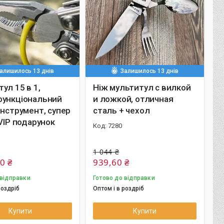
алишилось 13 днів
Залишилось 13 днів
ул 15 в 1,
Ніж мультитул с вилкой
функціональний
и ложкой, отличная
інструмент, супер
сталь + чехол
 VIP подарунок
7280
1 044 ₴
0 ₴
939,60 ₴
 відправки
Готово до відправки
роздріб
Оптом і в роздріб
Купити
Купити