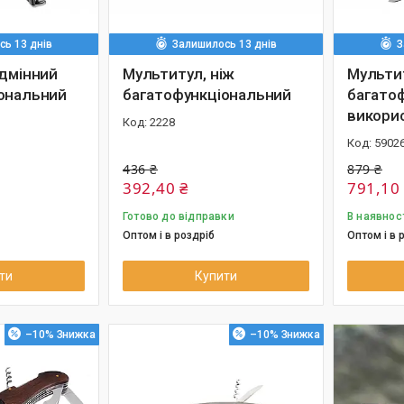
ь 13 днів
Залишилось 13 днів
З
ідмінний
Мультитул, ніж
Мультит
ональний
багатофункціональний
багато
викори
2228
5902
436 ₴
879 ₴
392,40 ₴
791,10
Готово до відправки
В наявнос
Оптом і в роздріб
Оптом і в 
ти
Купити
–10%
–10%