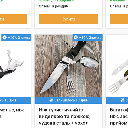
ки
Готово до відправки
В наявнос
Оптом і в роздріб
Оптом і в 
ти
Купити
–10%
–10%
ь 13 днів
Залишилось 13 днів
З
мельє, ніж
Ніж туристичний із
Багато
в
виделкою та ложкою,
ніж, за
чудова сталь + чохол
прийому