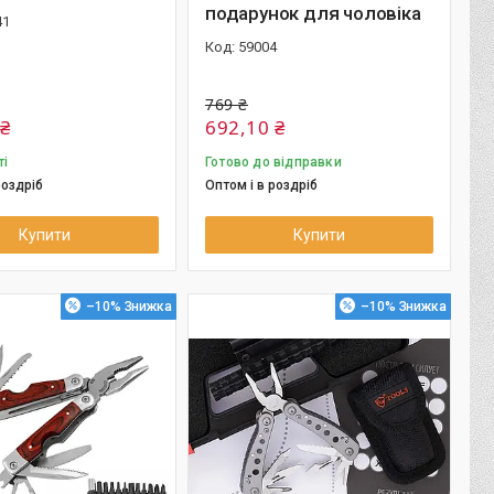
подарунок для чоловіка
41
59004
769 ₴
 ₴
692,10 ₴
ті
Готово до відправки
роздріб
Оптом і в роздріб
Купити
Купити
–10%
–10%