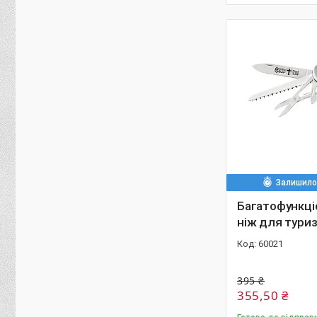
Залишилос
Багатофункці
ніж для тури
60021
395 ₴
355,50 ₴