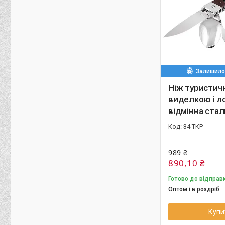
Залишилос
Ніж туристич
виделкою і л
відмінна стал
34 TKP
989 ₴
890,10 ₴
Готово до відправ
Оптом і в роздріб
Купи