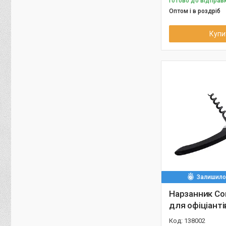
Готово до відправ
Оптом і в роздріб
Купи
Залишилос
Нарзанник Со
для офіціанті
138002