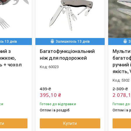
ь 13 днів
Залишилось 13 днів
З
ний з
Багатофункціональний
Мультит
ожкою,
ніж для подорожей
багато
ь + чохол
ручний 
60023
якість,
5302
439 ₴
2 309 ₴
395,10 ₴
2 078,1
ки
Готово до відправки
Готово до
Оптом і в роздріб
Оптом і в 
ти
Купити