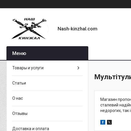
Nash-kinzhal.com
Товары и услуги
Мультітули
Статьи
О нас
Магазин пропону
сталевий надійн
недорогих, так 
Отзывы
Доставка и оплата