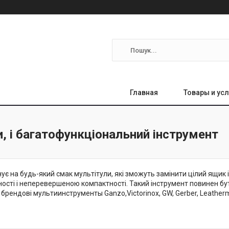
Главная
Товары и усл
, і багатофункціональний інструмент
є на будь-який смак мультітули, які зможуть замінити цілий ящик і
ості і неперевершеною компактності. Такий інструмент повинен бути 
і брендові мультиинструменты Ganzo,Victorinox, GW, Gerber, Leather