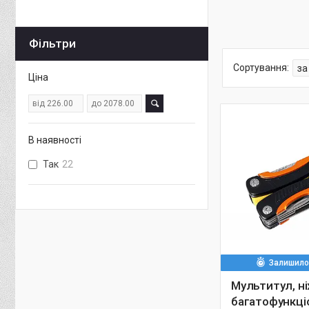
Фільтри
Ціна
В наявності
Так
22
Залишилос
Мультитул, н
багатофункці