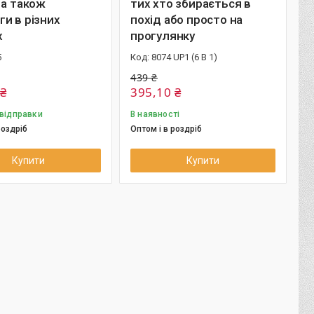
 а також
тих хто збирається в
и в різних
похід або просто на
х
прогулянку
5
8074 UP1 (6 В 1)
439 ₴
 ₴
395,10 ₴
 відправки
В наявності
роздріб
Оптом і в роздріб
Купити
Купити