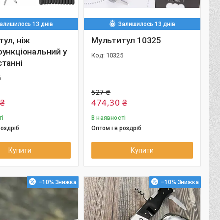
алишилось 13 днів
Залишилось 13 днів
ул, ніж
Мультитул 10325
функціональний у
10325
станні
6
527 ₴
 ₴
474,30 ₴
ті
В наявності
роздріб
Оптом і в роздріб
Купити
Купити
–10%
–10%