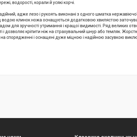
ежі, водорості, корали й усякі корчі.
адійний, адже лезо і рукоять виконані з одного шматка нержавіючо
д водою клинок ножа оснащується додатковою хвилястою заточува
дом для зручності утримання і кращої видимості. Ряд великих отво
і і дозволяє кріпити ніж на страхувальний шнур або темляк. Жорст
 і на спорядженні і оснащені дуже міцною і надійною засувкою викл