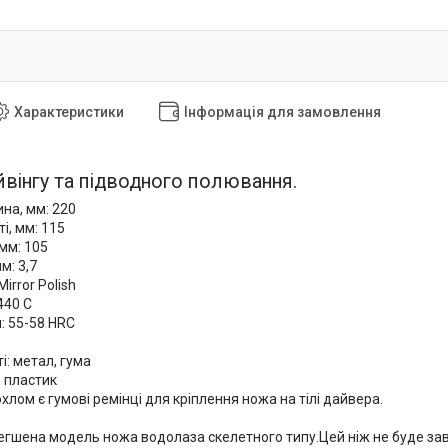
Характеристики
Інформація для замовлення
йвінгу та підводного полювання.
на, мм: 220
і, мм: 115
мм: 105
м: 3,7
irror Polish
440 C
: 55-58 HRC
і: метал, гума
: пластик
охлом є гумові ремінці для кріплення ножа на тілі дайвера.
егшена модель ножа водолаза скелетного типу.Цей ніж не буде зав