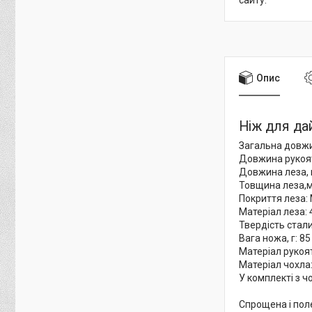
сайту.
Опис
Ніж для да
Загальна довжи
Довжина рукоят
Довжина леза, 
Товщина леза,м
Покриття леза: M
Матеріал леза: 
Твердість стали
Вага ножа, г: 85
Матеріал рукоят
Матеріал чохла
У комплекті з ч
Спрощена і пол