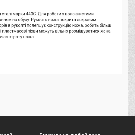
ї сталі марки 440С. Для роботи з волокнистими
нням на обуху. Рукоять ножа покрита яскравим
рів в рукояті полегшує конструкцію ножа, робить більш
кі пластмасові піхви можуть вільно розміщуватися як на
ючає втрату ножа.