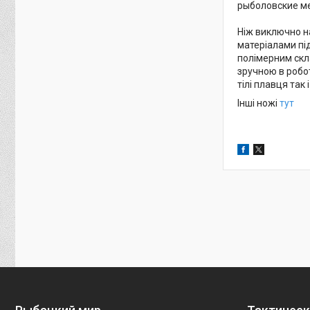
рыболовские мер
Ніж виключно н
матеріалами пі
полімерним скла
зручною в робот
тілі плавця так
Інші ножі
тут