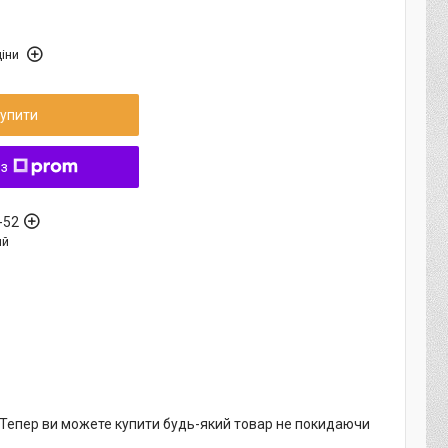
іни
упити
 з
-52
ый
. Тепер ви можете купити будь-який товар не покидаючи