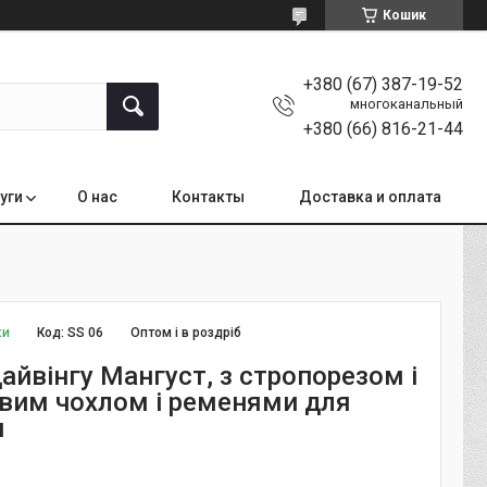
Кошик
+380 (67) 387-19-52
многоканальный
+380 (66) 816-21-44
уги
О нас
Контакты
Доставка и оплата
ки
Код:
SS 06
Оптом і в роздріб
айвінгу Мангуст, з стропорезом і
вим чохлом і ременями для
я