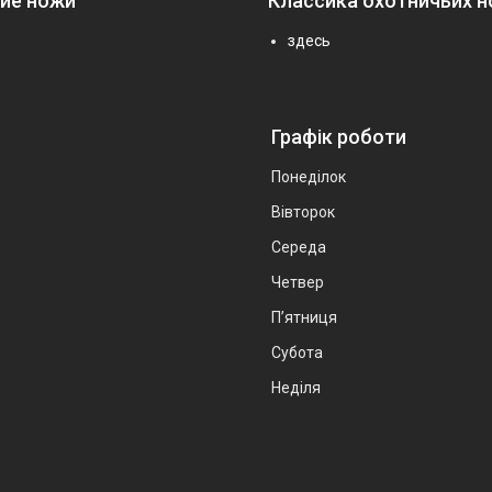
ие ножи
Классика охотничьих 
здесь
Графік роботи
Понеділок
Вівторок
Середа
Четвер
Пʼятниця
Субота
Неділя