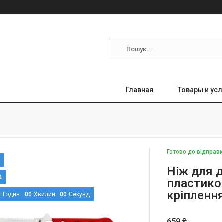
Главная
Товары и усл
Готово до відправ
Ніж для д
пластико
кріпленн
0
Годин
0
0
Хвилин
0
0
Секунд
659 ₴