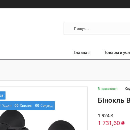
Главная
Товары и усл
В наявності
Ко
Бінокль B
0
Годин
0
0
Хвилин
0
0
Секунд
1 924 ₴
1 731,60 ₴