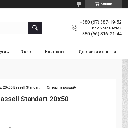
Кошик
+380 (67) 387-19-52
многоканальный
+380 (66) 816-21-44
уги
О нас
Контакты
Доставка и оплата
д:
20x50 Bassell Standart
Оптом і в роздріб
assell Standart 20x50