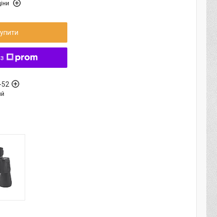
іни
упити
 з
-52
ый