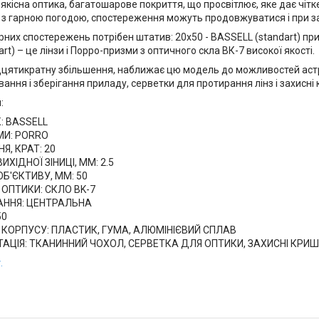
 якісна оптика, багатошарове покриття, що просвітлює, яке дає чіт
 з гарною погодою, спостереження можуть продовжуватися і при зах
рних спостережень потрібен штатив: 20x50 - BASSELL (standart) пр
rt) – це лінзи і Порро-призми з оптичного скла ВК-7 високої якості.
дцятикратну збільшення, наближає цю модель до можливостей астро
ання і зберігання приладу, серветки для протирання лінз і захисні
:
: BASSELL
МИ: PORRO
Я, КРАТ: 20
ИХІДНОЇ ЗІНИЦІ, ММ: 2.5
Б'ЄКТИВУ, ММ: 50
ОПТИКИ: СКЛО BK-7
ННЯ: ЦЕНТРАЛЬНА
50
 КОРПУСУ: ПЛАСТИК, ГУМА, АЛЮМІНІЄВИЙ СПЛАВ
АЦІЯ: ТКАНИННИЙ ЧОХОЛ, СЕРВЕТКА ДЛЯ ОПТИКИ, ЗАХИСНІ КРИШ
т
.