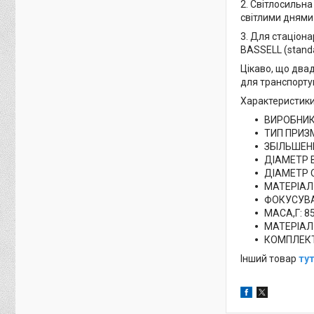
2. Світлосильна
світлими днями
3. Для стаціона
BASSELL (standa
Цікаво, що два
для транспортув
Характеристики
ВИРОБНИК
ТИП ПРИЗ
ЗБІЛЬШЕНН
ДІАМЕТР В
ДІАМЕТР О
МАТЕРІАЛ 
ФОКУСУВА
МАСА,Г: 8
МАТЕРІАЛ
КОМПЛЕКТ
Інший товар
ту