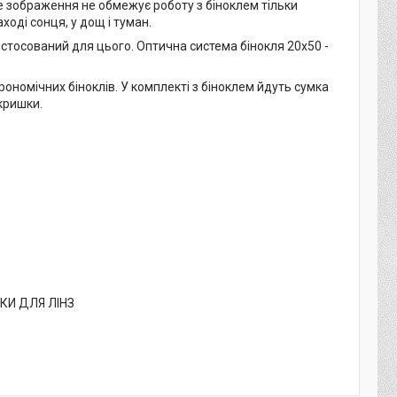
ке зображення не обмежує роботу з біноклем тільки
оді сонця, у дощ і туман.
истосований для цього. Оптична система бінокля 20x50 -
номічних біноклів. У комплекті з біноклем йдуть сумка
 кришки.
КИ ДЛЯ ЛІНЗ