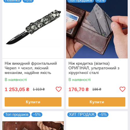
Новинка
–5%
Топ продажів
–5%
Ніж викидний фронтальний
Ніж кредитка (візитка)
Череп + чохол, якісний
ОРИГІНАЛ, ультратонкий з
механізм, надійне якість
хірургічної сталі
В наявності
В наявності
1 253,05
176,70
₴
₴
1 319 ₴
186 ₴
Купити
Купити
Топ продажів
–5%
ХИТ ПРОДАЖ
–5%