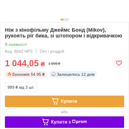
Ніж з кінофільму Джеймс Бонд (Mikov),
рукоять ріг бика, зі штопором і відкривачкою
В наявності
Код: 8042 HPS
Опт і роздріб
1 044,05
₴
1 099 ₴
Економія
54.95 ₴
Залишилось
12 днів
989 ₴
від 3 шт.
Купити
або
Купити з