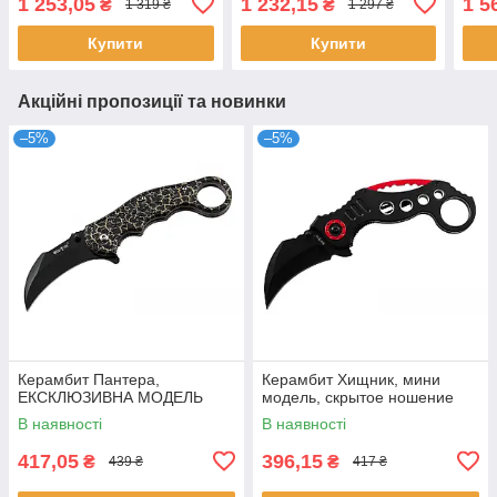
1 253,05
1 232,15
1 5
₴
₴
1 319 ₴
1 297 ₴
Купити
Купити
Акційні пропозиції та новинки
–5%
–5%
Керамбит Пантера,
Керамбит Хищник, мини
ЕКСКЛЮЗИВНА МОДЕЛЬ
модель, скрытое ношение
В наявності
В наявності
417,05
396,15
₴
₴
439 ₴
417 ₴