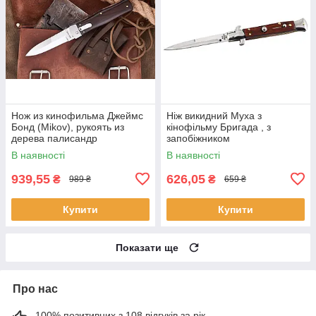
Нож из кинофильма Джеймс
Ніж викидний Муха з
Бонд (Mikov), рукоять из
кінофільму Бригада , з
дерева палисандр
запобіжником
В наявності
В наявності
939,55
626,05
₴
₴
989 ₴
659 ₴
Купити
Купити
Показати ще
Про нас
100% позитивних з 108 відгуків за рік