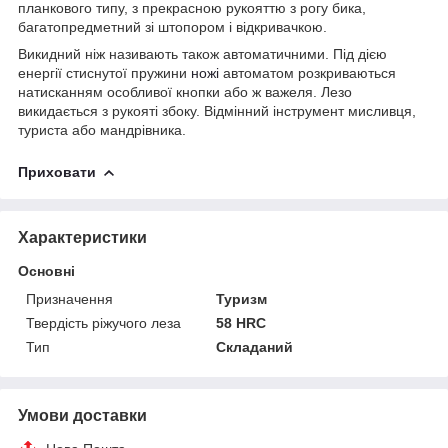
планкового типу, з прекрасною рукояттю з рогу бика,
багатопредметний зі штопором і відкривачкою.
Викидний ніж називають також автоматичними. Під дією
енергії стиснутої пружини
ножі
автоматом розкриваються
натисканням особливої кнопки або ж важеля. Лезо
викидається з рукояті збоку. Відмінний інструмент мисливця,
туриста або мандрівника.
Приховати
Характеристики
Основні
Призначення
Туризм
Твердість ріжучого леза
58 HRC
Тип
Складаний
Умови доставки