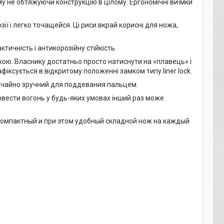
у не обтяжуючи конструкцію в цілому. Ергономічні виїмки
ії і легко точащейся. Ці риси вкрай корисні для ножа,
ичність і антикорозійну стійкість.
кою. Власнику достатньо просто натиснути на «плавець» і
іксується в відкритому положенні замком типу liner lock.
вичайно зручний для поддевания пальцем.
вести вогонь у будь-яких умовах інший раз може
 компактный и при этом удобный складной нож на каждый