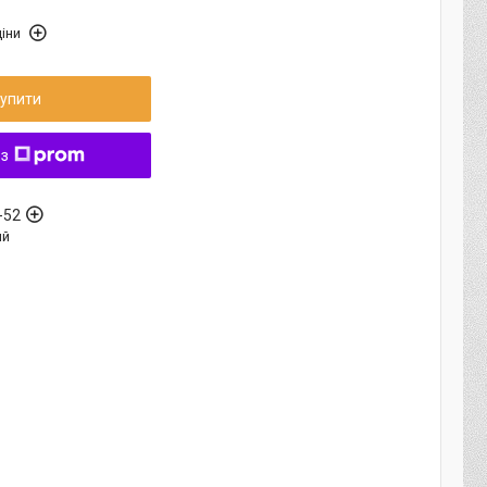
іни
упити
 з
-52
ый