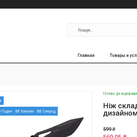
Главная
Товары и усл
Готово до відправ
Ніж скла
дизайно
0
Годин
0
0
Хвилин
0
0
Секунд
599 ₴
569,05 ₴