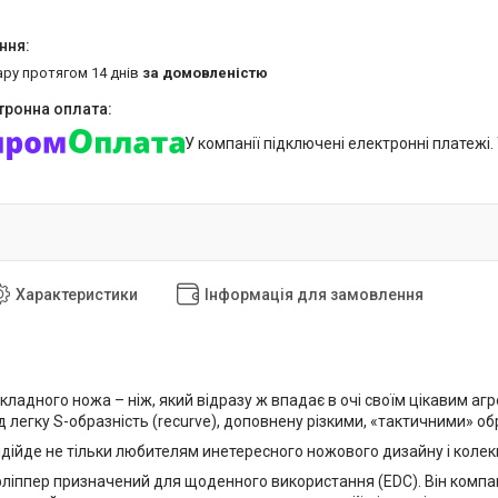
ару протягом 14 днів
за домовленістю
У компанії підключені електронні платежі
Характеристики
Інформація для замовлення
ладного ножа – ніж, який відразу ж впадає в очі своїм цікавим аг
 легку S-образність (recurve), доповнену різкими, «тактичними» об
підійде не тільки любителям инетересного ножового дизайну і колек
ліппер призначений для щоденного використання (EDC). Він компак