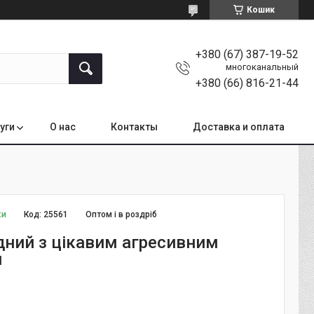
Кошик
+380 (67) 387-19-52
многоканальный
+380 (66) 816-21-44
уги
О нас
Контакты
Доставка и оплата
ки
Код:
25561
Оптом і в роздріб
дний з цікавим агресивним
м