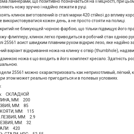
ма лайнерами, що позитивно позначається на її міцності, при цьом
оляють ножу зручно і надійно лежати в руці.
оять клинок виготовлений із сталі марки 420 стійкої до впливу короз
е використовуватися кожен день, а не просто стояти на полиці.
критий не бликующей чорною фарбою, що тільки підвищує його практ
ножу-флипперу, клинок легко приводиться в робочий стан однією ру
і 25561 асист швидким плавним рухом відкриє лезо, яке надійно заф
ний варіант відкривання ножа на клинку є отвір (thumbhole), надз
зинкою ножа є що входить в його комплект кресало. Здатність роз
шальною.
одели 25561 можно охарактеризовать как неприхотливый, лёгкий,
при этом может реально пригодиться и в полевых условиях.
:
А: СКЛАДНОЙ
ИНА, ММ: 200
ЗВИЯ, ММ: 85
КОЯТИ, ММ: 115
ЛЕЗВИЯ, ММ: 2.9
ЕЗВИЯ, ММ: 32
АЛИ: 420
Ь СТАЛИ, HRC: 52-55