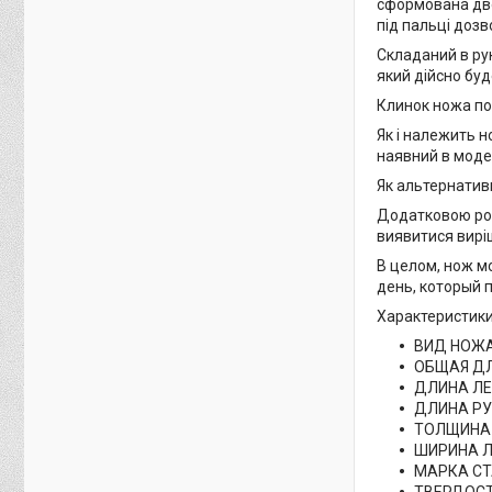
сформована дво
під пальці дозв
Складаний в рук
який дійсно буд
Клинок ножа по
Як і належить 
наявний в модел
Як альтернатив
Додатковою род
виявитися вирі
В целом, нож м
день, который 
Характеристики
ВИД НОЖ
ОБЩАЯ ДЛ
ДЛИНА ЛЕ
ДЛИНА РУ
ТОЛЩИНА 
ШИРИНА Л
МАРКА СТ
ТВЕРДОСТ