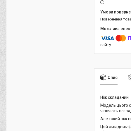
повернення тов
сайту.
Опис
Ніж складаний
Модель цього ск
чіпляють погляд
Але такий ніж 
Цей складник-ф