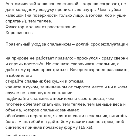
Анатомический капюшон со стяжкой – хорошо согревает, не
дает холодному воздуху проникать во внутрь. Чем глубже
капюшон (на поверхности только лицо, а голова, лоб и ушки
спрятаны), тем теплее.
Фиксатор молнии от расстегивания
Хорошие швы
Правильный уход за спальником – долгий срок эксплуатации
на природе не работает правило: «проснулся - сразу сверни
и спрячь постель!». Не спешите сворачивать спальник, а
дайте ему время проветриться. Вечером заранее разложите,
и взбейте его
стирайте спальник без сушки и отжима
храните в сухом, защищенном от сырости месте и ни в коем
случае не в свернутом состоянии
подбирайте спальник относительно своего роста, чем
плотнее облегает спальник, тем теплее, тем меньше веса и
объема, которое спальник занимает.
обов'язково перед тим, як лягати спати в спальник, витягніть
його з мішка збийте і дайте йому насититися повітрям, щоб
синтепон прийняв початкову форму (15 хв).
Інший товар
тут