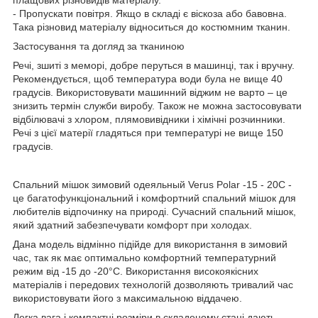
плащових різновидів матеріалу.
- Пропускати повітря. Якщо в складі є віскоза або бавовна.
Така різновид матеріалу відноситься до костюмним тканин.
Застосування та догляд за тканиною
Речі, зшиті з меморі, добре перуться в машинці, так і вручну.
Рекомендується, щоб температура води була не вище 40
градусів. Використовувати машинний віджим не варто – це
знизить термін служби виробу. Також не можна застосовувати
відбілювачі з хлором, плямовивідники і хімічні розчинники.
Речі з цієї матерії гладяться при температурі не вище 150
градусів.
Спальний мішок зимовий одеяльный Verus Polar -15 - 20С -
це багатофункціональний і комфортний спальний мішок для
любителів відпочинку на природі. Сучасний спальний мішок,
який здатний забезпечувати комфорт при холодах.
Дана модель відмінно підійде для використання в зимовий
час, так як має оптимально комфортний температурний
режим від -15 до -20°C. Використання високоякісних
матеріалів і передових технологій дозволяють тривалий час
використовувати його з максимальною віддачею.
Легка вага і компактні розміри в складеному стані дають