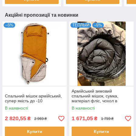
Акційні пропозиції та новинки
–5%
ТЕПЛЫЙ
–5%
Армійський зимовий
Спальний мішок армійський,
спальний мішок, сумка,
супер якість до -10
матеріал фліс, чохол в
комплекті
В наявності
В наявності
2 820,55
1 671,05
₴
₴
2 969 ₴
1 759 ₴
Купити
Купити