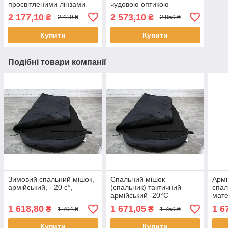
просвітленими лінзами
чудовою оптикою
Beck 20x50
2 177,10
2 573,10
₴
₴
2 419 ₴
2 859 ₴
Купити
Купити
Подібні товари компанії
Зимовий спальний мішок,
Спальний мішок
Армі
армійський, - 20 с°,
(спальник) тактичний
спал
армійський -20°C
мате
комп
1 618,80
1 671,05
1 6
₴
₴
1 704 ₴
1 759 ₴
Купити
Купити