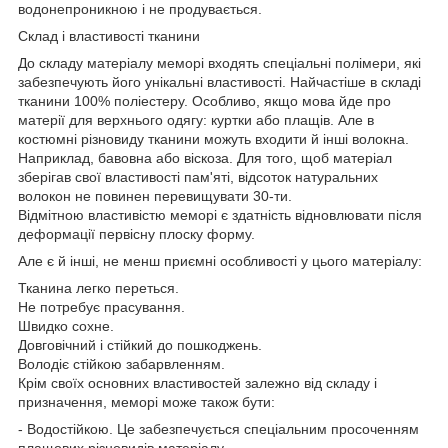
водонепроникною і не продувається.
Склад і властивості тканини
До складу матеріалу меморі входять спеціальні полімери, які
забезпечують його унікальні властивості. Найчастіше в складі
тканини 100% поліестеру. Особливо, якщо мова йде про
матерії для верхнього одягу: куртки або плащів. Але в
костюмні різновиду тканини можуть входити й інші волокна.
Наприклад, бавовна або віскоза. Для того, щоб матеріал
зберігав свої властивості пам'яті, відсоток натуральних
волокон не повинен перевищувати 30-ти.
Відмітною властивістю меморі є здатність відновлювати після
деформації первісну плоску форму.
Але є й інші, не менш приємні особливості у цього матеріалу:
Тканина легко переться.
Не потребує прасування.
Швидко сохне.
Довговічний і стійкий до пошкоджень.
Володіє стійкою забарвленням.
Крім своїх основних властивостей залежно від складу і
призначення, меморі може також бути:
- Водостійкою. Це забезпечується спеціальним просоченням