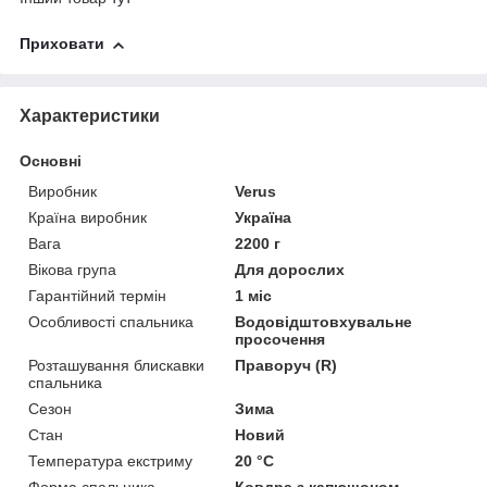
Приховати
Характеристики
Основні
Виробник
Verus
Країна виробник
Україна
Вага
2200 г
Вікова група
Для дорослих
Гарантійний термін
1 міс
Особливості спальника
Водовідштовхувальне
просочення
Розташування блискавки
Праворуч (R)
спальника
Сезон
Зима
Стан
Новий
Температура екстриму
20 °С
Форма спальника
Ковдра з капюшоном