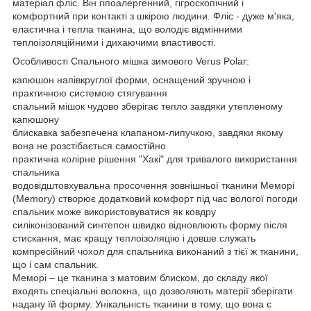
матеріал фліс. Він гіпоалергенний, гігроскопічний і
комфортний при контакті з шкірою людини. Фліс - дуже м'яка,
еластична і тепла тканина, що володіє відмінними
теплоізоляційними і дихаючими властивості.
Особливості Спального мішка зимового Verus Polar:
капюшон напівкруглої форми, оснащений зручною і
практичною системою стягування
спальний мішок чудово зберігає тепло завдяки утепленому
капюшону
блискавка забезпечена клапаном-липучкою, завдяки якому
вона не розстібається самостійно
практична колірне рішення "Хакі" для тривалого використання
спальника
водовідштовхувальна просочення зовнішньої тканини Меморі
(Memory) створює додатковий комфорт під час вологої погоди
спальник може використовуватися як ковдру
силіконізований синтепон швидко відновлюють форму після
стискання, має кращу теплоізоляцію і довше служать
компресійний чохол для спальника виконаний з тієї ж тканини,
що і сам спальник.
Меморі – це тканина з матовим блиском, до складу якої
входять спеціальні волокна, що дозволяють матерії зберігати
надану їй форму. Унікальність тканини в тому, що вона є