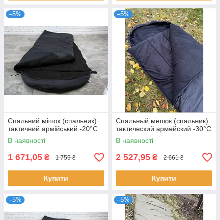
–5%
–5%
Спальний мішок (спальник)
Спальный мешок (спальник)
тактичний армійський -20°C
тактический армейский -30°C
В наявності
В наявності
1 671,05
2 527,95
₴
₴
1 759 ₴
2 661 ₴
Купити
Купити
–5%
–5%