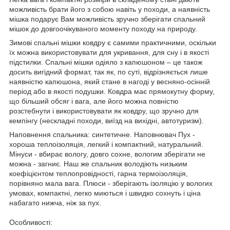
можливість брати його з собою навіть у походи, а наявність
мішка подарує Вам можливість зручно зберігати спальний
мішок до довгоочікуваного моменту походу на природу.
Зимові спальні мішки ковдру є самими практичними, оскільки
їх можна використовувати для укривання, для сну і в якості
підстилки. Спальні мішки одіяло з капюшоном – це також
досить вигідний формат, так як, по суті, відрізняється лише
наявністю капюшона, який стане в нагоді у весняно-осінній
період або в якості подушки. Ковдра має прямокутну форму,
що більший обсяг і вага, але його можна повністю
розстебнути і використовувати як ковдру, що зручно для
кемпінгу (нескладні походи, виїзд на вихідні, автотуризм).
Наповнення спальника: синтетичне. Наповнювач Пух -
хороша теплоізоляція, легкий і компактний, натуральний.
Мінуси - вбирає вологу, довго сохне, вологим зберігати не
можна - загниє. Наш же спальник володіють низьким
коефіцієнтом теплопровідності, гарна термоізоляція,
порівняно мала вага. Плюси - зберігають ізоляцію у вологих
умовах, компактні, легко миються і швидко сохнуть і ціна
набагато нижча, ніж за пух.
Особливості: