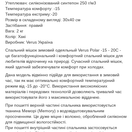
Утеплювач: силіконізований синтепон 250 г/м3
Температура комфорту: -15
Температура екстриму:-20
Розмір в складеному вигляді: 30х40 см
Застібання: правий
Вага: 2 кг
Колір: Хакі
Виробник: Verus Україна
Спальний мішок зимовий одеяльный Verus Polar -15 - 20С -
це багатофункціональний і комфортний спальний мішок для
любителів відпочинку на природі. Сучасний спальний мішок,
який здатний забезпечувати комфорт при холодах.
Дана модель відмінно підійде для використання в зимовий
час, так як має оптимально комфортний температурний
режим від -15 до -20°C. Використання високоякісних
матеріалів і передових технологій дозволяють тривалий час
використовувати його з максимальною віддачею.
При пошитті верхній частині спальника використовується
тканина Меморі (Memory) з водовідштовхувальним
просоченням. Це дуже міцне і волокно, оброблений силіконом
для підвищеної вологостійкості.
При пошитті внутрішній частині спальника застосовується