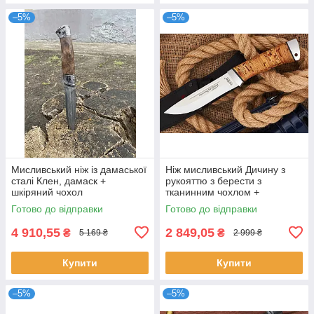
–5%
–5%
Мисливський ніж із дамаської
Ніж мисливський Дичину з
сталі Клен, дамаск +
рукояттю з берести з
шкіряний чохол
тканинним чохлом +
ексклюзивні фото
Готово до відправки
Готово до відправки
4 910,55
2 849,05
₴
₴
5 169 ₴
2 999 ₴
Купити
Купити
–5%
–5%