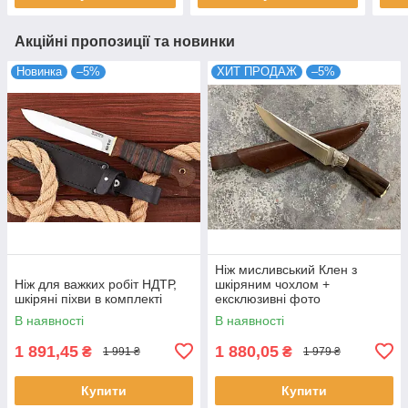
Акційні пропозиції та новинки
Новинка
–5%
ХИТ ПРОДАЖ
–5%
Ніж мисливський Клен з
Ніж для важких робіт НДТР,
шкіряним чохлом +
шкіряні піхви в комплекті
ексклюзивні фото
В наявності
В наявності
1 891,45
1 880,05
₴
₴
1 991 ₴
1 979 ₴
Купити
Купити