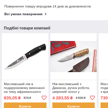
Повернення товару впродовж 14 днів за домовленістю
Всі умови повернення
Подібні товари компанії
Мисливський ніж в
Ніж мисливський з
Мисл
подарунковому виконанні
Дамаска, ручна робота,
пода
на тему африканського
шкіряний чохол у
з кр
сафарі
комплекті, упор під палець
орн
835,05
4 283,55
730
₴
₴
879 ₴
4 509 ₴
Купити
Купити