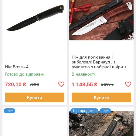
Ніж для полювання і
риболовлі Барнаул , з
Ніж Вітязь-4
рукояттю з набірної шкіри +
ексклюзивні фото
Готово до відправки
В наявності
720,10
1 148,55
₴
₴
758 ₴
1 209 ₴
Купити
Купити
–5%
Топ продажів
–5%