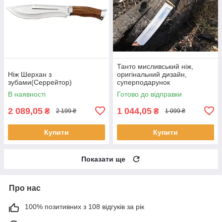
Танто мисливський ніж,
Ніж Шерхан з
оригінальний дизайн,
зубами(Серрейтор)
суперподарунок
В наявності
Готово до відправки
2 089,05
1 044,05
₴
₴
2 199 ₴
1 099 ₴
Купити
Купити
Показати ще
Про нас
100% позитивних з 108 відгуків за рік