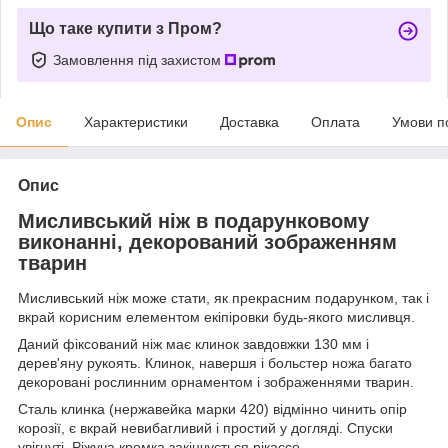
Що таке купити з Пром?
Замовлення під захистом
Опис
Характеристики
Доставка
Оплата
Умови п
Опис
Мисливський ніж в подарунковому
виконанні, декорований зображенням
тварин
Мисливський ніж може стати, як прекрасним подарунком, так і
вкрай корисним елементом екіпіровки будь-якого мисливця.
Даний фіксований ніж має клинок завдовжки 130 мм і
дерев'яну рукоять. Клинок, навершя і больстер ножа багато
декоровані рослинним орнаментом і зображеннями тварин.
Сталь клинка (нержавейка марки 420) відмінно чинить опір
корозії, є вкрай невибагливий і простий у догляді. Спуски
увігнуті. Ріжуча кромка закінчується рікассо.