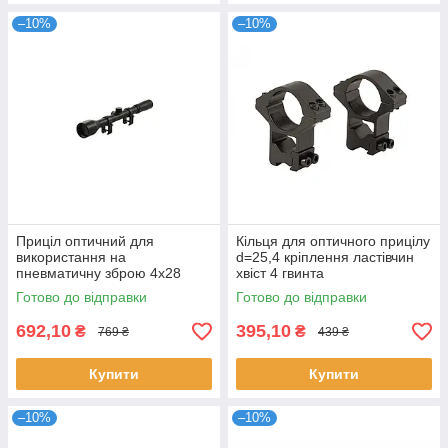
–10%
–10%
Приціл оптичний для
Кільця для оптичного прицілу
використання на
d=25,4 кріплення ластівчин
пневматичну зброю 4х28
хвіст 4 гвинта
Tasco
Готово до відправки
Готово до відправки
692,10
395,10
₴
₴
769 ₴
439 ₴
Купити
Купити
–10%
–10%