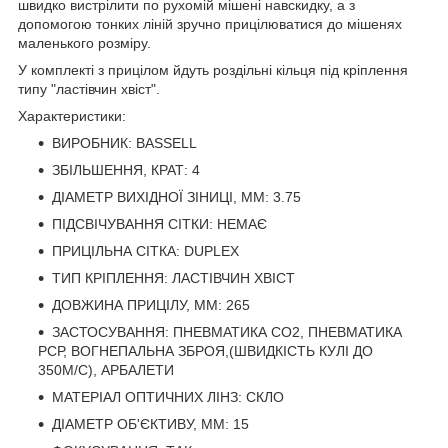
швидко вистрілити по рухомій мішені навскидку, а з
допомогою тонких ліній зручно прицілюватися до мішенях
маленького розміру.
У комплекті з прицілом йдуть роздільні кільця під кріплення
типу "ластівчин хвіст".
Характеристики:
ВИРОБНИК: BASSELL
ЗБІЛЬШЕННЯ, КРАТ: 4
ДІАМЕТР ВИХІДНОЇ ЗІНИЦІ, ММ: 3.75
ПІДСВІЧУВАННЯ СІТКИ: НЕМАЄ
ПРИЦІЛЬНА СІТКА: DUPLEX
ТИП КРІПЛЕННЯ: ЛАСТІВЧИН ХВІСТ
ДОВЖИНА ПРИЦІЛУ, ММ: 265
ЗАСТОСУВАННЯ: ПНЕВМАТИКА CO2, ПНЕВМАТИКА
РСР, ВОГНЕПАЛЬНА ЗБРОЯ,(ШВИДКІСТЬ КУЛІ ДО
350М/С), АРБАЛЕТИ
МАТЕРІАЛ ОПТИЧНИХ ЛІНЗ: СКЛО
ДІАМЕТР ОБ'ЄКТИВУ, ММ: 15