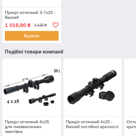
Приціл оптичний 3-7x20 -
Bassell
1 018,80
₴
1 132 ₴
Купити
Подібні товари компанії
Приціл оптичний 4x28,
Приціл оптичний 4х20 -
Опти
для пневматичних
Bassell постійної кратності
крат
гвинтівок