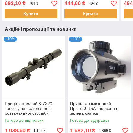
692,10
444,60
494
₴
₴
769 ₴
494 ₴
Купити
Купити
Акційні пропозиції та новинки
–10%
–10%
Приціл оптичний 3-7X20-
Приціл коліматорний
Tasco, для полювання і
Пр-1x30-BSA , червона і
розважальної стрільби
зелена крапка
Готово до відправки
Готово до відправки
1 038,60
1 682,10
₴
₴
1 154 ₴
1 869 ₴