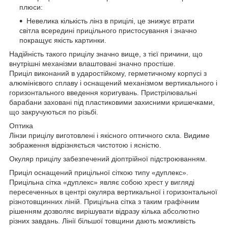
плюси:
Невелика кількість лінз в прицілі, це знижує втрати
світла всередині прицільного пристосування і значно
покращує якість картинки.
Надійність такого прицілу значно вище, з тієї причини, що
внутрішні механізми влаштовані значно простіше.
Приціл виконаний в ударостійкому, герметичному корпусі з
алюмінієвого сплаву і оснащений механізмом вертикального і
горизонтального введення коригувань. Пристрілювальні
барабани заховані під пластиковими захисними кришечками,
що закручуються по різьбі.
Оптика
Лінзи прицілу виготовлені і якісного оптичного скла. Видиме
зображення відрізняється чистотою і ясністю.
Окуляр прицілу забезпечений діоптрійної підстроюванням.
Приціл оснащений прицільної сіткою типу «дуплекс».
Прицільна сітка «дуплекс» являє собою хрест у вигляді
пересеченных в центрі окуляра вертикальної і горизонтальної
різнотовщинних ліній. Прицільна сітка з таким графічним
рішенням дозволяє вирішувати відразу кілька абсолютно
різних завдань. Лінії більшої товщини дають можливість