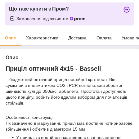
Що таке купити з Пром?
Замовлення під захистом
Опис
Характеристики
Доставка
Оплата
Умови п
Опис
Приціл оптичний 4х15 - Bassell
– бюджетний оптичний приціл постійної кратності. Він
сумісний з пневматикою CO2 і РСР, вогнепальна зброя зі
швидкістю кулі до 350м/с, арбалети. Простота і доступність
цього прицілу, робить його вдалим вибором для початківців
стрільців.
Особливості конструкції
Як зазначено в маркуванні, приціл має постійне чотириразове
збільшення і об'єктив діаметром 15 мм
У прицілів з постійною кратністю є свої незаперечні