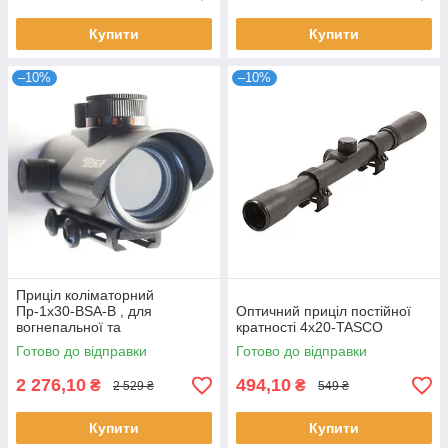
Купити
Купити
–10%
–10%
Приціл коліматорний
Пр-1x30-BSA-B , для
Оптичний приціл постійної
вогнепальної та
кратності 4x20-TASCO
пневматичної зброї
Готово до відправки
Готово до відправки
2 276,10
494,10
₴
₴
2 529 ₴
549 ₴
Купити
Купити