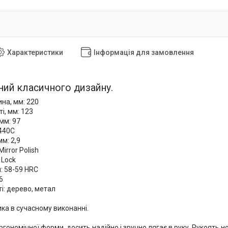
Характеристики
Інформація для замовлення
ний класичного дизайну.
на, мм: 220
і, мм: 123
мм: 97
 440C
м: 2,9
irror Polish
 Lock
: 58-59 HRC
6
і: дерево, метал
ка в сучасному виконанні.
гономічної форми, досить надійно і зручно лягає в руку. Рукоять 