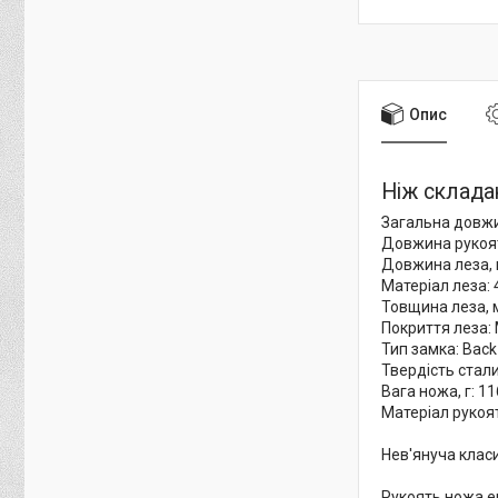
Опис
Ніж склада
Загальна довжи
Довжина рукоят
Довжина леза, 
Матеріал леза:
Товщина леза, м
Покриття леза: M
Тип замка: Back
Твердість стали
Вага ножа, г: 11
Матеріал рукоят
Нев'януча класи
Рукоять ножа ер