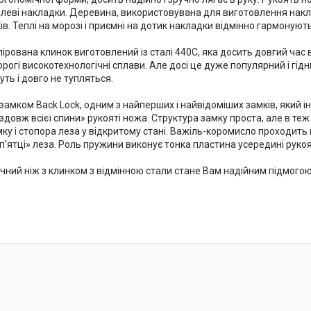
талеві накладки. Деревина, використовувана для виготовлення накл
ків. Теплі на морозі і приємні на дотик накладки відмінно гармоную
рована клинок виготовлений із сталі 440С, яка досить довгий час 
рогі високотехнологічні сплави. Але досі це дуже популярний і гід
уть і довго не тупляться.
амком Back Lock, одним з найперших і найвідоміших замків, який і
здовж всієї спини» рукояті ножа. Структура замку проста, але в те
ку і стопора леза у відкритому стані. Важіль-коромисло проходить 
«п'ятці» леза. Роль пружини виконує тонка пластина усередині рукоя
ний ніж з клинком з відмінною стали стане Вам надійним підмогою 