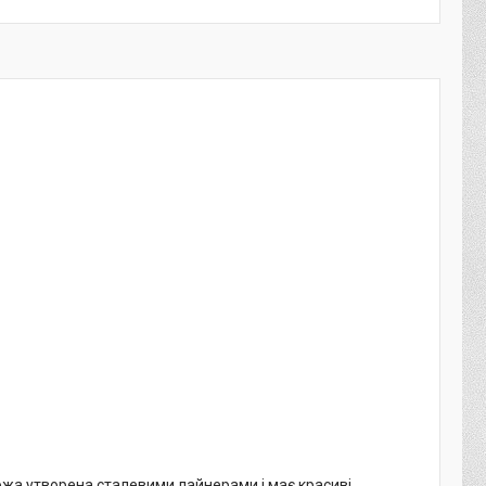
ножа утворена сталевими лайнерами і має красиві