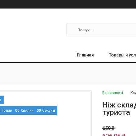
Главная
Товары и усл
В наявності
Ко
Ніж скла
туриста
0
Годин
0
0
Хвилин
0
0
Секунд
659 ₴
626,05 ₴