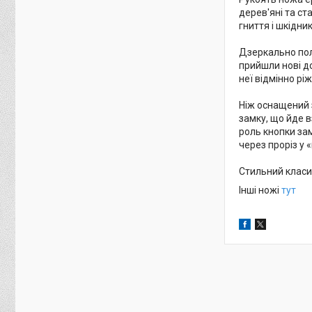
дерев'яні та с
гниття і шкідни
Дзеркально полі
прийшли нові до
неї відмінно ріж
Ніж оснащений з
замку, що йде в
роль кнопки зам
через проріз у 
Стильний класич
Інші ножі
тут