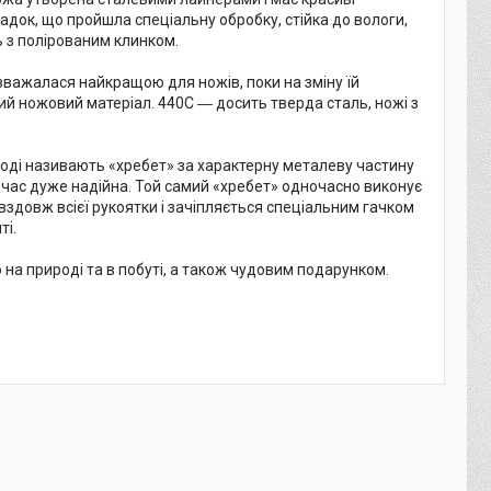
адок, що пройшла спеціальну обробку, стійка до вологи,
ть з полірованим клинком.
вважалася найкращою для ножів, поки на зміну їй
ний ножовий матеріал. 440С ― досить тверда сталь, ножі з
ноді називають «хребет» за характерну металеву частину
ж час дуже надійна. Той самий «хребет» одночасно виконує
вздовж всієї рукоятки і зачіпляється спеціальним гачком
ті.
на природі та в побуті, а також чудовим подарунком.