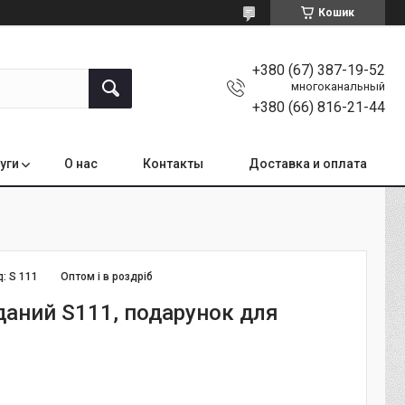
Кошик
+380 (67) 387-19-52
многоканальный
+380 (66) 816-21-44
уги
О нас
Контакты
Доставка и оплата
д:
S 111
Оптом і в роздріб
даний S111, подарунок для