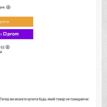
іни
упити
 з
-52
ый
. Тепер ви можете купити будь-який товар не покидаючи