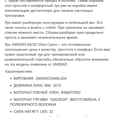
С луком поставляются прицел и полочка. Таким образом,
этот простой и комфортный лук уже из коробки имеет
комплектацию достаточную для начала настоящих
тренировок.
Лук имеет разборную конструкцию и небольшой вес. Его
легко носить и возить с собой. При хранении он занимает
совсем немного места. Сборка-разборка лука предельно
проста и занимает незначительное время.
Лук JANDAO-66/32-Vista Camo – это оптимальное
соотношение цены к качеству, простота и комфорт. Если вам
нужен практичный лук для тренировочной или
развлекательной стрельбы обязательно обратите внимание
на эту модель олимпика от JANDAO.
Характеристики:
ВИРОБНИК: JANDAO/SANLIDA
ДОВЖИНА ЛУКА, ММ: 1670
МАТЕРІАЛ ПЛЕЧЕЙ: КЛЕН, ФІБЕРГЛАС
МАТЕРІАЛ ТЯТИВИ: "DACRON", ВИГОТОВЛЕНА З
ПОЛІЕФІРНОГО ВОЛОКНА
СИЛА НАТЯГУ, LBS: 32