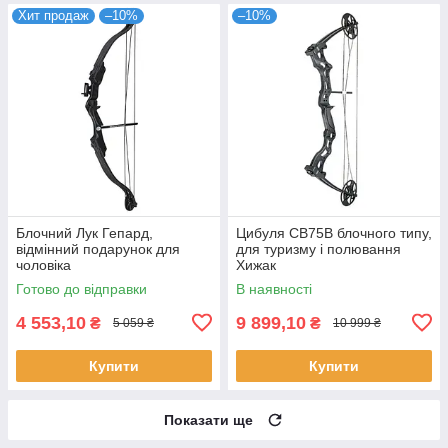
Хит продаж
–10%
–10%
Блочний Лук Гепард,
Цибуля CB75B блочного типу,
відмінний подарунок для
для туризму і полювання
чоловіка
Хижак
Готово до відправки
В наявності
4 553,10
9 899,10
₴
₴
5 059 ₴
10 999 ₴
Купити
Купити
Показати ще