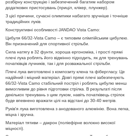
розбірну конструкцію і забезпечений багатим набором
додаткових пристосувань (приціл, клікер, плунжер).
З цієї причини, сучасні олимпики набагато зручніше і точніше
традиційних луків.
Конструктивні особливості JANDAO Vista Camo:
Цибуля 66/32-Vista Camo – є типовим олімпійським цибулею.
Він призначений для спортивної стрільби.
Сила натягу в 32 фунти, хороша ергономіка, і прості прямі
плечі лука роблять його відмінно підходить, як для тренувань
початківців лучників, так і для розважальної стрільби.
Плечі лука виготовлені з композиту клена та фібергласу. Це
надійний і міцний матеріал. Довгі прямі плечі забезпечують
66/32-Vista Camo стабільний постріл і роблять цибулю менш
вимогливим до рівня підготовки стрілка. В результаті після
декількох тренувань з цим луком, навіть початківець стрілок
буде впевнено вражати цілі на відстані до 30-40 метрів.
Руків'я лука виготовлена з анодованого алюмінію. Вона легка,
міцна і зручна.
Матеріал тятиви – дакрон (поліефірне волокно високої
міцності).