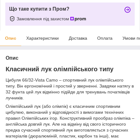
Що таке купити з Пром?
Замовлення під захистом
Опис
Характеристики
Доставка
Оплата
Умови п
Опис
Класичний лук олімпійського типу
Цибуля 66/32-Vista Camo – спортивний лук олімпійського
типу. Він ергономічний і простий у зверненні. Завдяки натягу в
32 фунта цей лук відмінно підійде для тренувань початківців
лучників.
Олімпійський лук (або олімпік) є класичним спортивним
цибулею, виконаний у відповідності з вимогами технічних
правил Олімпійських ігор. Конструктивний прообраз олімпіка –
англійська довгий лук. Але на відміну від свого історичного
предка сучасний спортивний лук виготовляється з сучасних
матеріалів (дюралюміній, пластик, карбон та інші), має