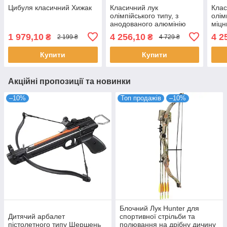
Цибуля класичний Хижак
Класичний лук
Клас
олімпійського типу, з
олім
анодованого алюмінію
міцн
синього кольору
надз
1 979,10
4 256,10
4 2
₴
₴
2 199 ₴
4 729 ₴
пре
Купити
Купити
Акційні пропозиції та новинки
–10%
Топ продажів
–10%
Блочний Лук Hunter для
Дитячий арбалет
спортивної стрільби та
пістолетного типу Шершень
полювання на дрібну дичину