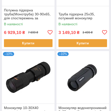
Потужна підзорна
труба(Монотруба) 30-90х65,
Труба підзорна 25х35,
для спостережень за
потужний монокуляр
природою і космосом
В наявності
В наявності
6 929,10
3 149,10
₴
₴
7 699 ₴
3 499 ₴
Купити
Купити
–10%
–10%
Монокуляр 10-30X40
Монокуляр водонепроникний