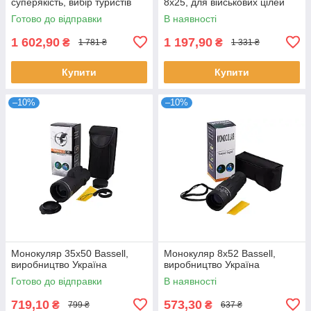
суперякість, вибір туристів
8х25, для військових цілей
Готово до відправки
В наявності
1 602,90
1 197,90
₴
₴
1 781 ₴
1 331 ₴
Купити
Купити
–10%
–10%
Монокуляр 35x50 Bassell,
Монокуляр 8x52 Bassell,
виробництво Україна
виробництво Україна
Готово до відправки
В наявності
719,10
573,30
₴
₴
799 ₴
637 ₴