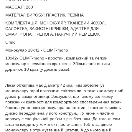
МАССА,Г: 260
МАТЕРІАЛ ВИРОБУ: ПЛАСТИК, РЕЗИНА
КОМПЛЕКТАЦІЯ: МОНОКУЛЯР, ТКАНЕВИЙ ЧОХОЛ,
САЛФЕТКА, ЗАХИСТНІ КРИШКИ, АДАПТЕР ДЛЯ
СМАРТФОНА, ТРЕНОГА, НАРУЧНИЙ РЕМЕШОК
Опис
Монокуляр 10x42 - OLIMT-mono
10x42- OLIMT-mono - простий, компактний та легкий
монокуляр з незмінною кратністю. Збільшення оптики
дорівнює 10 крат (у десять разів).
Лінза об'єктива має діаметр 42 мм, чим забезпечує
монокуляру гарні показники світлосили, а також комфортний
діаметр вихідної зіниці. Зрозуміло, що такому великому
показники кратності для комфортного спостереження вкрай
бажана установка монокуляра на штатив. І така можливість
дійсно передбачена у його конструкції. У нижній частині
корпусу є спеціальний роз'єм з різьбленням. До того ж, сам
штатив входить у комплект постачання. Тобто за ціною
монокуляру в отримуєте ще й штатив. А до нього ще й