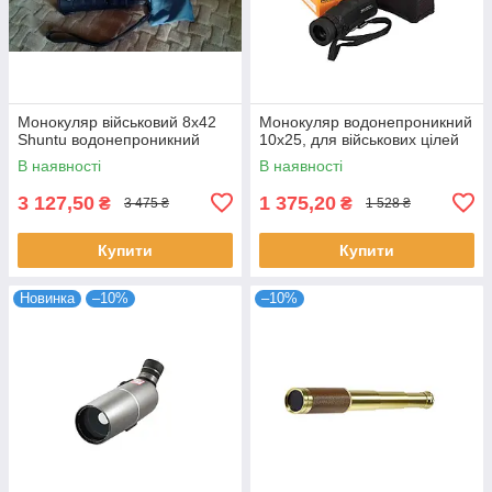
Монокуляр військовий 8x42
Монокуляр водонепроникний
Shuntu водонепроникний
10х25, для військових цілей
В наявності
В наявності
3 127,50
1 375,20
₴
₴
3 475 ₴
1 528 ₴
Купити
Купити
Новинка
–10%
–10%