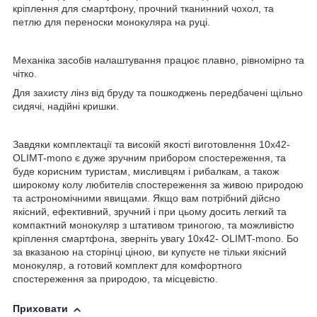
кріплення для смартфону, прочний тканинний чохол, та
петлю для переноски монокуляра на руці.
Механіка засобів налаштування працює плавно, рівномірно та
чітко.
Для захисту лінз від бруду та пошкоджень передбачені щільно
сидячі, надійні кришки.
Завдяки комплектації та високій якості виготовлення 10x42-
OLIMT-mono є дуже зручним прибором спостереження, та
буде корисним туристам, мисливцям і рибалкам, а також
широкому колу любителів спостереження за живою природою
та астрономічними явищами. Якщо вам потрібний дійсно
якісний, ефективний, зручний і при цьому досить легкий та
компактний монокуляр з штативом триногою, та можливістю
кріплення смартфона, зверніть увагу 10x42- OLIMT-mono. Бо
за вказаною на сторінці ціною, ви купуєте не тільки якісний
монокуляр, а готовий комплект для комфортного
спостереження за природою, та місцевістю.
Приховати