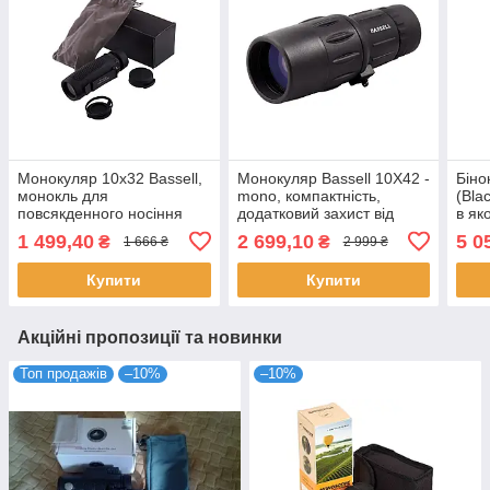
Монокуляр 10x32 Bassell,
Монокуляр Bassell 10X42 -
Біно
монокль для
mono, компактність,
(Bla
повсякденного носіння
додатковий захист від
в як
вологи, відмінна передача
1 499,40
2 699,10
5 0
₴
₴
1 666 ₴
2 999 ₴
кольору лінз
Купити
Купити
Акційні пропозиції та новинки
Топ продажів
–10%
–10%