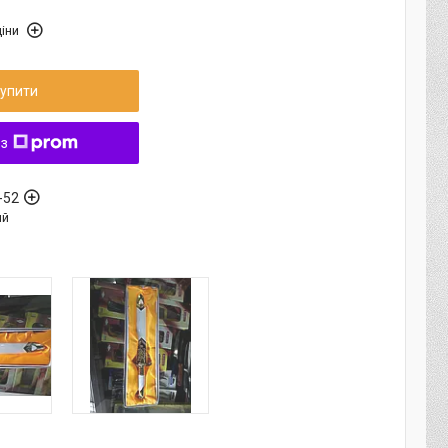
іни
упити
 з
-52
ый