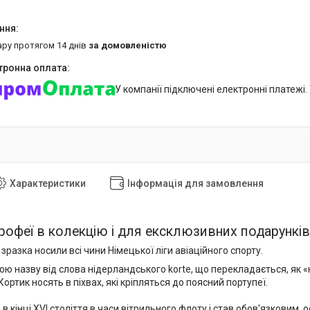
ару протягом 14 днів
за домовленістю
У компанії підключені електронні платежі
Характеристики
Інформація для замовлення
трофеї в колекцію і для ексклюзивних подарунків
зразка носили всі чини Німецької ліги авіаційного спорту.
вою назву від слова нідерландського korte, що перекладається, як
Кортик носять в піхвах, які кріпляться до поясний портупеї.
 в кінці XVI століття в часи вітрильного флоту і став обов'язковим