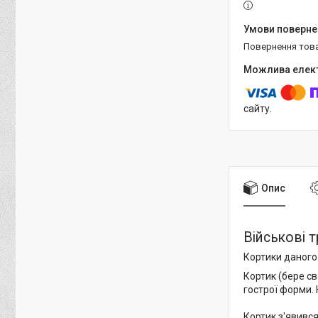
повернення тов
сайту.
Опис
Військові 
Кортики даного 
Кортик (бере с
гострої форми. 
Кортик з'явився