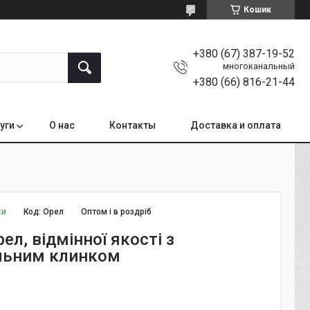
Кошик
+380 (67) 387-19-52
многоканальный
+380 (66) 816-21-44
уги
О нас
Контакты
Доставка и оплата
ки
Код:
Орел
Оптом і в роздріб
ел, відмінної якості з
льним клинком