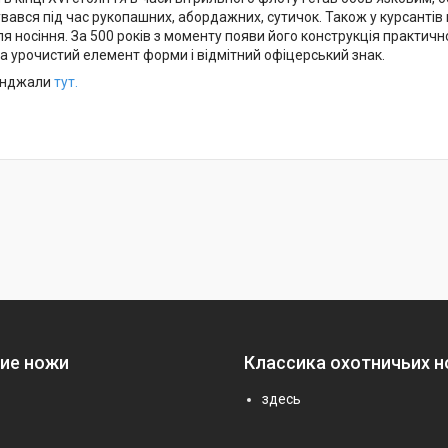
увався під час рукопашних, абордажних, сутичок. Також у курсанті
я носіння. За 500 років з моменту появи його конструкція практично 
а урочистий елемент форми і відмітний офіцерський знак.
кинджали
тут.
ие ножи
Классика охотничьих 
здесь