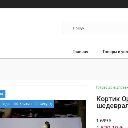
Главная
Товары и усл
Готово до відправ
Кортик Ор
шедевра
0
Годин
0
0
Хвилин
0
0
Секунд
1 699 ₴
1 529,10 ₴