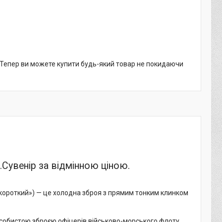
. Тепер ви можете купити будь-який товар не покидаючи
.Сувенір за відмінною ціною.
 «короткий») — це холодна зброя з прямим тонким клинком
, особистою зброєю офіцерів військово-морського флоту,