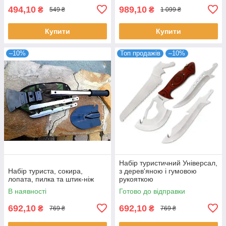
494,10
989,10
₴
₴
549 ₴
1 099 ₴
Купити
Купити
–10%
Топ продажів
–10%
Набір туристичний Універсал,
Набір туриста, сокира,
з дерев'яною і гумовою
лопата, пилка та штик-ніж
рукояткою
В наявності
Готово до відправки
692,10
692,10
₴
₴
769 ₴
769 ₴