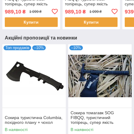
топірець, супер якість
топірець, супер якість
супе
комп
989,10
989,10
939
₴
₴
1 099 ₴
1 099 ₴
Купити
Купити
Акційні пропозиції та новинки
Топ продажів
–10%
–10%
Сокира томагавк SOG
Сокира туристична Columbia,
FIBQQ, туристичний
похідного плану + чохол
топірець, супер якість
В наявності
В наявності