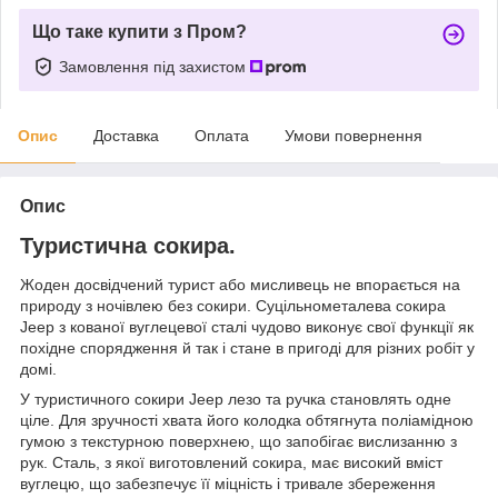
Що таке купити з Пром?
Замовлення під захистом
Опис
Доставка
Оплата
Умови повернення
Опис
Туристична сокира.
Жоден досвідчений турист або мисливець не впорається на
природу з ночівлею без сокири. Суцільнометалева сокира
Jeep з кованої вуглецевої сталі чудово виконує свої функції як
похідне спорядження й так і стане в пригоді для різних робіт у
домі.
У туристичного сокири Jeep лезо та ручка становлять одне
ціле. Для зручності хвата його колодка обтягнута поліамідною
гумою з текстурною поверхнею, що запобігає вислизанню з
рук. Сталь, з якої виготовлений сокира, має високий вміст
вуглецю, що забезпечує її міцність і тривале збереження