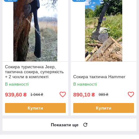
Сокира туристична Jeep,
тактична сокира, суперякість
+ 2 чохли в комплекті
Сокира тактична Hammer
В наявності
В наявності
939,60
890,10
₴
₴
1 044 ₴
989 ₴
Купити
Купити
Показати ще