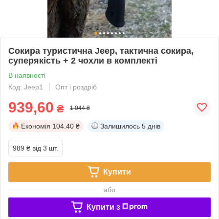
Сокира туристична Jeep, тактична сокира,
суперякість + 2 чохли в комплекті
В наявності
Код: Jeep1
Опт і роздріб
939,60
₴
1 044 ₴
Економія
104.40 ₴
Залишилось
5 днів
989 ₴
від 3 шт.
Купити
або
Купити з