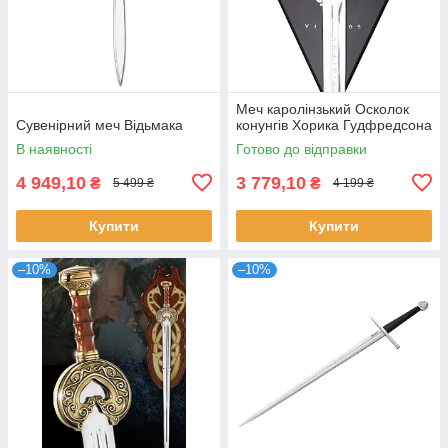
Меч каролінзький Осколок
Сувенірний меч Відьмака
конунгів Хорика Гудфредсона
В наявності
Готово до відправки
4 949,10
3 779,10
₴
₴
5 499 ₴
4 199 ₴
Купити
Купити
–10%
–10%