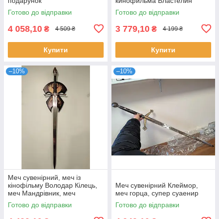
подарунок
кинофильма Властелин
Колец
Готово до відправки
Готово до відправки
4 058,10
3 779,10
₴
₴
4 509 ₴
4 199 ₴
Купити
Купити
–10%
–10%
Меч сувенірний, меч із
кінофільму Володар Кілець,
Меч сувенірний Клеймор,
меч Мандрівник, меч
меч горца, супер суаенир
"Странника"
Готово до відправки
Готово до відправки