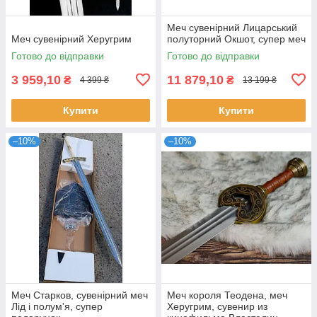
Меч сувенірний Лицарський
Меч сувенірний Херугрим
полуторний Окшот, супер меч
Готово до відправки
Готово до відправки
3 959,10
11 879,10
₴
₴
4 399 ₴
13 199 ₴
Купити
Купити
–10%
–10%
Меч Старков, сувенірний меч
Меч короля Теодена, меч
Лід і полум'я, супер
Херугрим, сувенир из