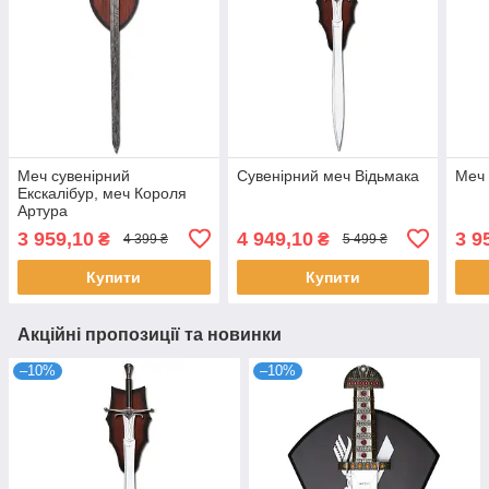
Меч сувенірний
Сувенірний меч Відьмака
Меч 
Екскалібур, меч Короля
Артура
3 959,10
4 949,10
3 9
₴
₴
4 399 ₴
5 499 ₴
Купити
Купити
Акційні пропозиції та новинки
–10%
–10%