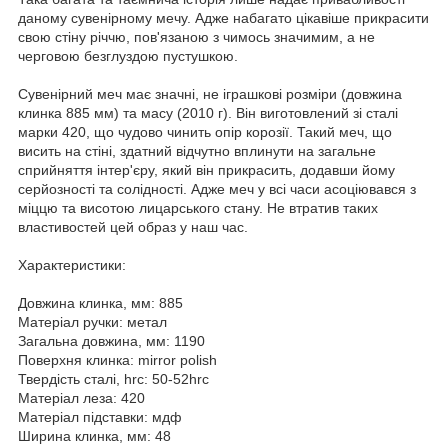
даному сувенірному мечу. Адже набагато цікавіше прикрасити
свою стіну річчю, пов'язаною з чимось значимим, а не
черговою безглуздою пустушкою.
Сувенірний меч має значні, не іграшкові розміри (довжина
клинка 885 мм) та масу (2010 г). Він виготовлений зі сталі
марки 420, що чудово чинить опір корозії. Такий меч, що
висить на стіні, здатний відчутно вплинути на загальне
сприйняття інтер'єру, який він прикрасить, додавши йому
серйозності та солідності. Адже меч у всі часи асоціювався з
міццю та висотою лицарського стану. Не втратив таких
властивостей цей образ у наш час.
Характеристики:
Довжина клинка, мм: 885
Матеріал ручки: метал
Загальна довжина, мм: 1190
Поверхня клинка: mirror polish
Твердість сталі, hrc: 50-52hrc
Матеріал леза: 420
Матеріал підставки: мдф
Ширина клинка, мм: 48