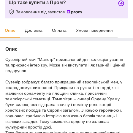
Що таке купити з Пром?
Замовлення під захистом
Опис
Доставка
Оплата
Умови повернення
Опис
Сувенірний меч "Магістр" призначений для колекціонування
та прикраси інтер'єру. Може він виступати і як гарний і цінний
подарунок.
Сувенір зображує багато прикрашений європейський меч, у
«парадному» виконанні. Прикраси на рукояті та гарді, як і
малюнки орнаменту на площині клинка, присвячені
тамплієрській тематиці. Тамплієри – лицарі Ордену Храму,
були силою, яка відіграла значну і помітну роль історії
хрестових походів та Європи загалом. З їхньою героїчною і,
водночас, трагічною історією пов'язано безліч таємниць і
всіляких загадок. Тому символіка ордену не залишає
культурний простір досі.
Така багата та таємнича історія лише надає привабливості