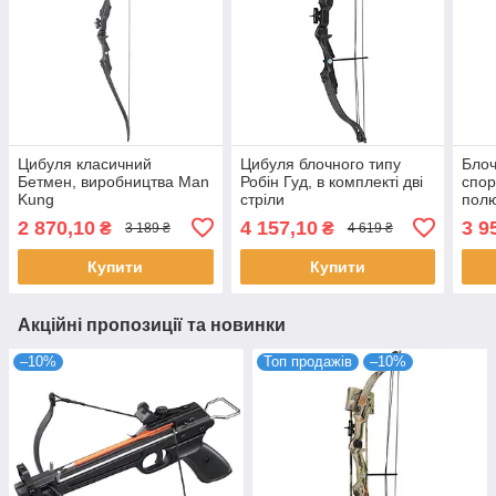
Цибуля класичний
Цибуля блочного типу
Блоч
Бетмен, виробництва Man
Робін Гуд, в комплекті дві
спор
Kung
стріли
полю
дичи
2 870,10
4 157,10
3 9
₴
₴
3 189 ₴
4 619 ₴
Купити
Купити
Акційні пропозиції та новинки
–10%
Топ продажів
–10%