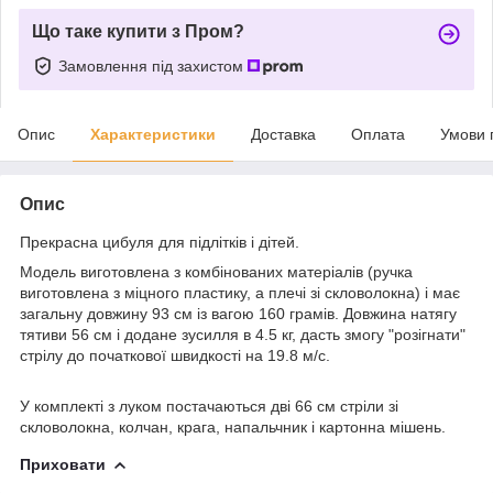
Що таке купити з Пром?
Замовлення під захистом
Опис
Характеристики
Доставка
Оплата
Умови 
Опис
Прекрасна цибуля для підлітків і дітей.
Модель виготовлена з комбінованих матеріалів (ручка
виготовлена з міцного пластику, а плечі зі скловолокна) і має
загальну довжину 93 см із вагою 160 грамів. Довжина натягу
тятиви 56 см і додане зусилля в 4.5 кг, дасть змогу "розігнати"
стрілу до початкової швидкості на 19.8 м/с.
У комплекті з луком постачаються дві 66 см стріли зі
скловолокна, колчан, крага, напальчник і картонна мішень.
Приховати