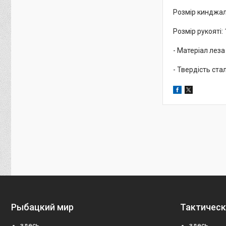
Розмір кинджал
Розмір рукояті:
- Матеріал леза
- Твердість ста
Рыбацкий мир
Тактическ
здесь
здесь