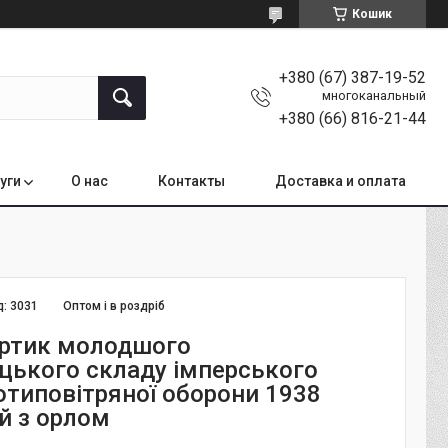
Кошик
+380 (67) 387-19-52
многоканальный
+380 (66) 816-21-44
уги
О нас
Контакты
Доставка и оплата
д:
3031
Оптом і в роздріб
ортик молодшого
цького складу імперського
отиповітряної оборони 1938
й з орлом