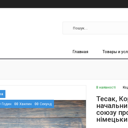
Главная
Товары и усл
В наявності
Ко
Тесак, К
начальни
0
Годин
0
0
Хвилин
0
0
Секунд
союзу пр
німецьки