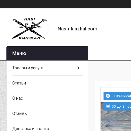
Nash-kinzhal.com
Товары и услуги
Статьи
–10%
О нас
0
0
Днів
0
Отзывы
Доставка и оплата