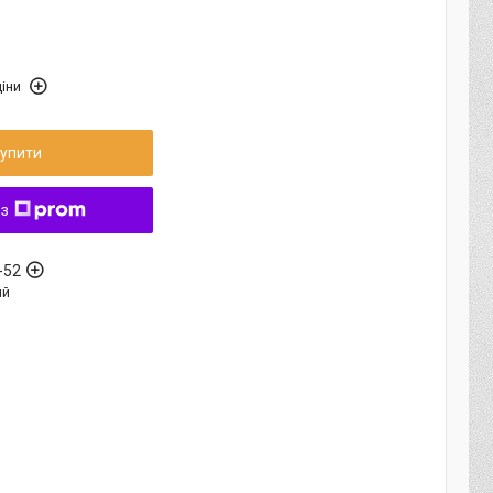
іни
упити
 з
-52
ый