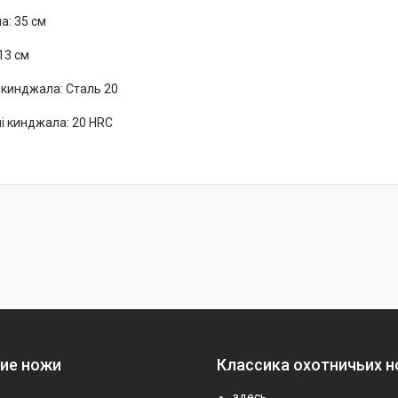
а: 35 см
 13 см
 кинджала: Сталь 20
лі кинджала: 20 HRC
ие ножи
Классика охотничьих 
здесь