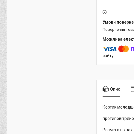
повернення тов
сайту.
Опис
Кортик молодшо
протиповітряної
Розмір в піхвах: