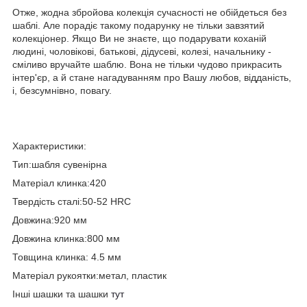
Отже, жодна збройова колекція сучасності не обійдеться без
шаблі. Але порадіє такому подарунку не тільки завзятий
колекціонер. Якщо Ви не знаєте, що подарувати коханій
людині, чоловікові, батькові, дідусеві, колезі, начальнику -
сміливо вручайте шаблю. Вона не тільки чудово прикрасить
інтер'єр, а й стане нагадуванням про Вашу любов, відданість,
і, безсумнівно, повагу.
Характеристики:
Тип:шабля сувенірна
Матеріал клинка:420
Твердість сталі:50-52 HRC
Довжина:920 мм
Довжина клинка:800 мм
Товщина клинка: 4.5 мм
Матеріал рукоятки:метал, пластик
Інші шашки та шашки
тут