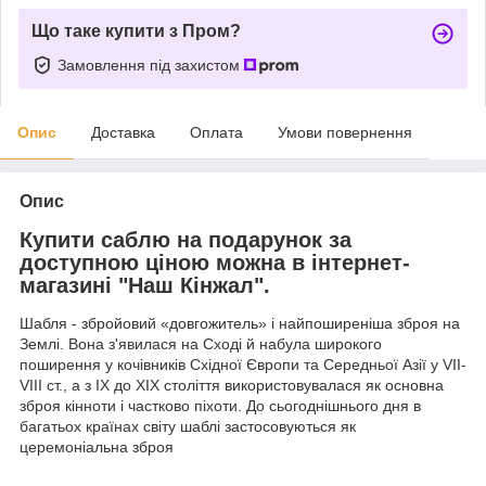
Що таке купити з Пром?
Замовлення під захистом
Опис
Доставка
Оплата
Умови повернення
Опис
Купити саблю на подарунок за
доступною ціною можна в інтернет-
магазині "Наш Кінжал".
Шабля - збройовий «довгожитель» і найпоширеніша зброя на
Землі. Вона з'явилася на Сході й набула широкого
поширення у кочівників Східної Європи та Середньої Азії у VII-
VIII ст., а з ΙΧ до ΧΙΧ століття використовувалася як основна
зброя кінноти і частково піхоти. До сьогоднішнього дня в
багатьох країнах світу шаблі застосовуються як
церемоніальна зброя