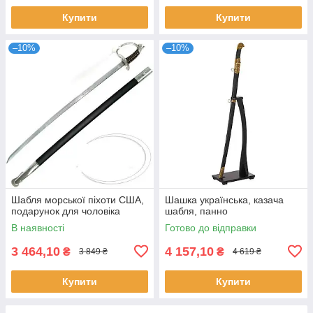
Купити
Купити
–10%
–10%
Шабля морської піхоти США,
Шашка українська, казача
подарунок для чоловіка
шабля, панно
В наявності
Готово до відправки
3 464,10
4 157,10
₴
₴
3 849 ₴
4 619 ₴
Купити
Купити