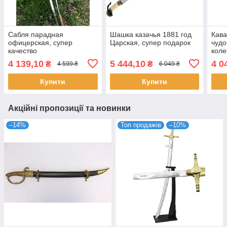
Сабля парадная
Шашка казачья 1881 год
Кава
офицерская, супер
Царская, супер подарок
чудо
качество
коле
4 139,10
5 444,10
4 0
₴
₴
4 599 ₴
6 049 ₴
Купити
Купити
Акційні пропозиції та новинки
–14%
Топ продажів
–10%