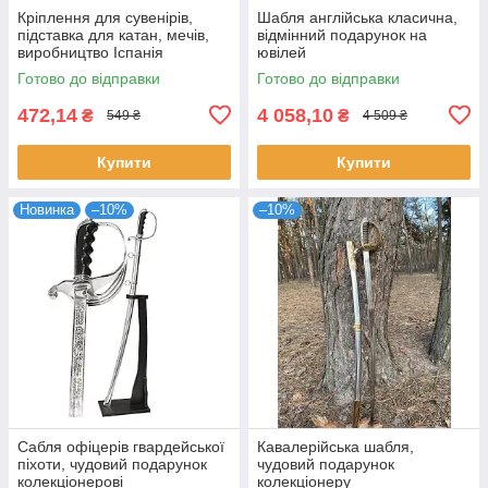
Кріплення для сувенірів,
Шабля англійська класична,
підставка для катан, мечів,
відмінний подарунок на
виробництво Іспанія
ювілей
Готово до відправки
Готово до відправки
472,14
4 058,10
₴
₴
549 ₴
4 509 ₴
Купити
Купити
Новинка
–10%
–10%
Сабля офіцерів гвардейської
Кавалерійська шабля,
піхоти, чудовий подарунок
чудовий подарунок
колекціонерові
колекціонеру