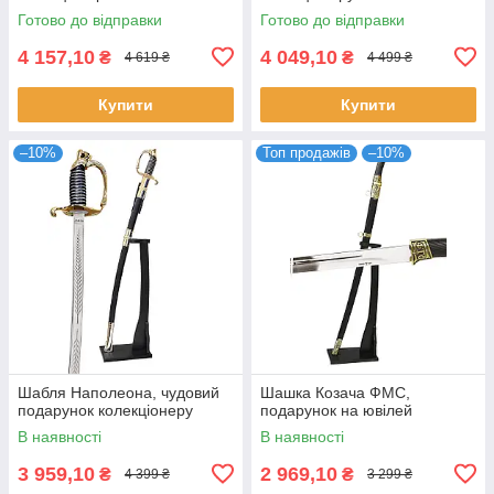
Готово до відправки
Готово до відправки
4 157,10
4 049,10
₴
₴
4 619 ₴
4 499 ₴
Купити
Купити
–10%
Топ продажів
–10%
Шабля Наполеона, чудовий
Шашка Козача ФМС,
подарунок колекціонеру
подарунок на ювілей
В наявності
В наявності
3 959,10
2 969,10
₴
₴
4 399 ₴
3 299 ₴