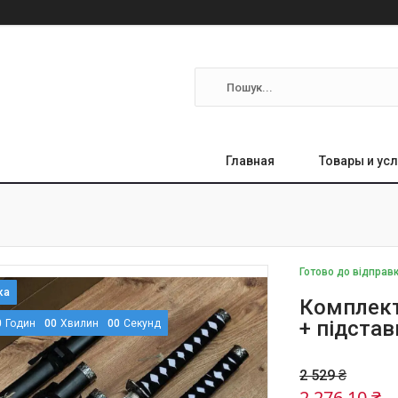
Главная
Товары и усл
Готово до відправ
Комплект
+ підстав
0
Годин
0
0
Хвилин
0
0
Секунд
2 529 ₴
2 276,10 ₴