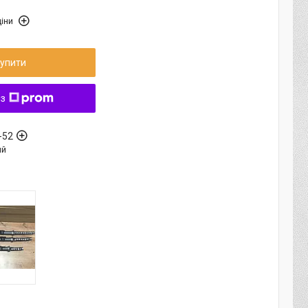
іни
упити
 з
-52
ый