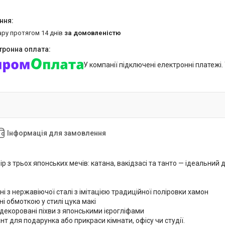
ару протягом 14 днів
за домовленістю
У компанії підключені електронні платежі
Інформація для замовлення
 з трьох японських мечів: катана, вакідзасі та танто — ідеальний 
і з нержавіючої сталі з імітацією традиційної поліровки хамон
ні обмоткою у стилі цука макі
декоровані піхви з японськими ієрогліфами
нт для подарунка або прикраси кімнати, офісу чи студії.