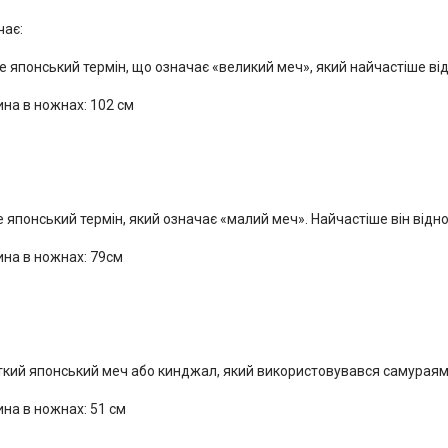
чає:
 японський термін, що означає «великий меч», який найчастіше від
на в ножнах: 102 см
 японський термін, який означає «малий меч». Найчастіше він відн
на в ножнах: 79см
откий японський меч або кинджал, який використовувався самураями
на в ножнах: 51 см