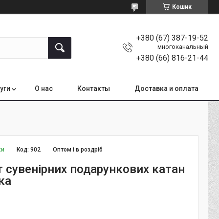
Кошик
+380 (67) 387-19-52
многоканальный
+380 (66) 816-21-44
уги
О нас
Контакты
Доставка и оплата
ки
Код:
902
Оптом і в роздріб
 сувенірних подарункових катан
ка