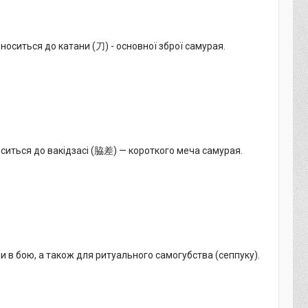
носиться до катани (刀) - основної зброї самурая.
оситься до вакідзасі (脇差) — короткого меча самурая.
 в бою, а також для ритуального самогубства (сеппуку).