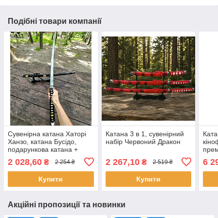
Подібні товари компанії
Сувенірна катана Хаторі
Катана 3 в 1, сувенірний
Ката
Ханзо, катана Бусідо,
набір Червоний Дракон
кіноф
подарункова катана +
прем
підставка
+ пі
2 028,60
2 267,10
6 2
₴
₴
2 254 ₴
2 519 ₴
Купити
Купити
Акційні пропозиції та новинки