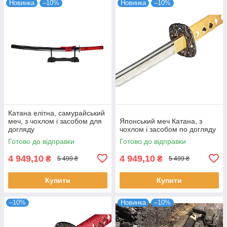
Новинка
–10%
Новинка
–10%
Катана елітна, самурайський
меч, з чохлом і засобом для
Японський меч Катана, з
догляду
чохлом і засобом по догляду
Готово до відправки
Готово до відправки
4 949,10
4 949,10
₴
₴
5 499 ₴
5 499 ₴
Купити
Купити
–10%
Новинка
–10%