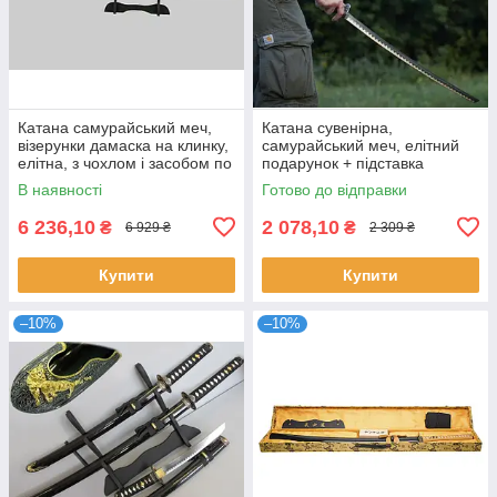
Катана самурайський меч,
Катана сувенірна,
візерунки дамаска на клинку,
самурайський меч, елітний
елітна, з чохлом і засобом по
подарунок + підставка
догляду
В наявності
Готово до відправки
6 236,10
2 078,10
₴
₴
6 929 ₴
2 309 ₴
Купити
Купити
–10%
–10%