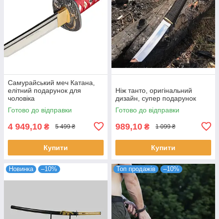
Самурайський меч Катана,
елітний подарунок для
Ніж танто, оригінальний
чоловіка
дизайн, супер подарунок
Готово до відправки
Готово до відправки
4 949,10
989,10
₴
₴
5 499 ₴
1 099 ₴
Купити
Купити
Новинка
–10%
Топ продажів
–10%