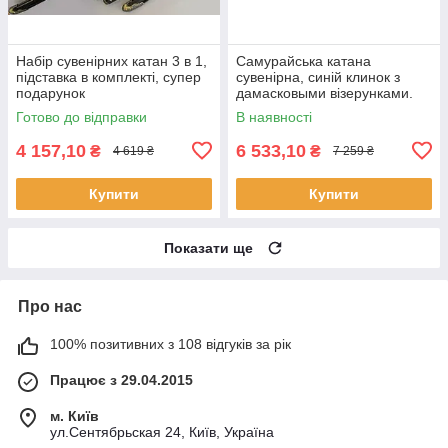
Набір сувенірних катан 3 в 1,
Самурайська катана
підставка в комплекті, супер
сувенірна, синій клинок з
подарунок
дамасковыми візерунками.
Подарунок для справжнього
Готово до відправки
В наявності
чоловіка.
4 157,10
6 533,10
₴
₴
4 619 ₴
7 259 ₴
Купити
Купити
Показати ще
Про нас
100% позитивних з 108 відгуків за рік
Працює з 29.04.2015
м. Київ
ул.Сентябрьская 24, Київ, Україна