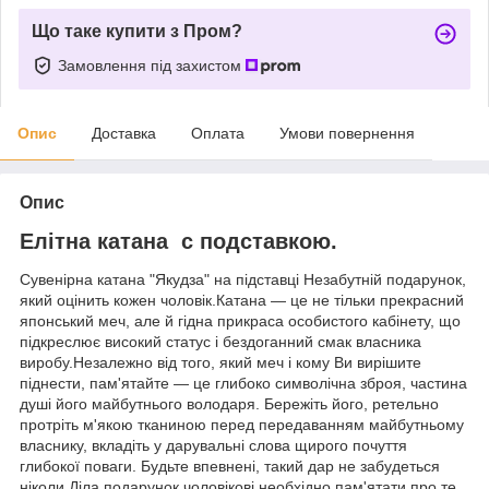
Що таке купити з Пром?
Замовлення під захистом
Опис
Доставка
Оплата
Умови повернення
Опис
Елітна катана с подставкою.
Сувенірна катана "Якудза" на підставці Незабутній подарунок,
який оцінить кожен чоловік.Катана — це не тільки прекрасний
японський меч, але й гідна прикраса особистого кабінету, що
підкреслює високий статус і бездоганний смак власника
виробу.Незалежно від того, який меч і кому Ви вирішите
піднести, пам'ятайте — це глибоко символічна зброя, частина
душі його майбутнього володаря. Бережіть його, ретельно
протріть м'якою тканиною перед передаванням майбутньому
власнику, вкладіть у дарувальні слова щирого почуття
глибокої поваги. Будьте впевнені, такий дар не забудеться
ніколи.Діла подарунок чоловікові необхідно пам'ятати про те,