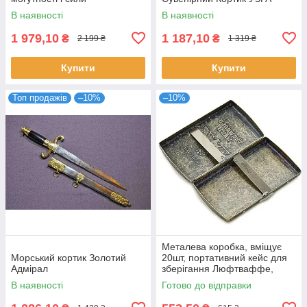
В наявності
В наявності
1 979,10
1 187,10
₴
₴
2 199 ₴
1 319 ₴
Купити
Купити
Топ продажів
–10%
–10%
Металева коробка, вміщує
Морський кортик Золотий
20шт, портативний кейс для
Адмірал
зберігання Люфтваффе,
чоловічий футляр
В наявності
Готово до відправки