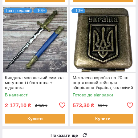
Топ продажів
–10%
–10%
Кинджал масонський символ
Металева коробка на 20 шт.,
могутності і багатства +
портативний кейс для
підставка
зберігання Україна, чоловічий
футляр
В наявності
Готово до відправки
2 177,10
573,30
₴
₴
2 419 ₴
637 ₴
Купити
Купити
Показати ще