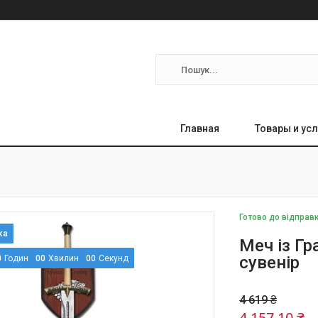
Главная
Товары и усл
Готово до відправ
Меч із Гр
сувенір
0
Годин
0
0
Хвилин
0
0
Секунд
4 619 ₴
4 157,10 ₴