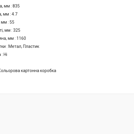
, мм : 835
 мм : 4.7
мм : 55
, мм : 325
на, мм : 1160
ки : Метал, Пластик
: Ні
 Кольорова картонна коробка