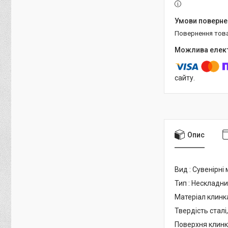
повернення тов
сайту.
Опис
Вид : Сувенірні 
Тип : Нескладн
Матеріал клинка
Твердість сталі,
Поверхня клинка 