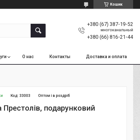
Кошик
+380 (67) 387-19-52
многоканальный
+380 (66) 816-21-44
уги
О нас
Контакты
Доставка и оплата
ки
Код:
33003
Оптом і в роздріб
а Престолів, подарунковий