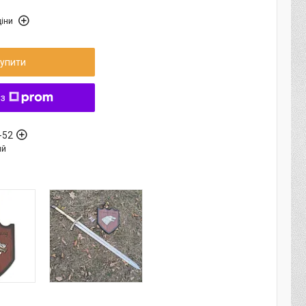
іни
упити
 з
-52
ый