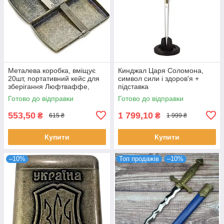
Металева коробка, вміщує
Кинджал Царя Соломона,
20шт, портативний кейс для
символ сили і здоров'я +
зберігання Люфтваффе,
підставка
чоловічий футляр
Готово до відправки
Готово до відправки
553,50
1 799,10
₴
₴
615 ₴
1 999 ₴
Купити
Купити
–10%
Топ продажів
–10%