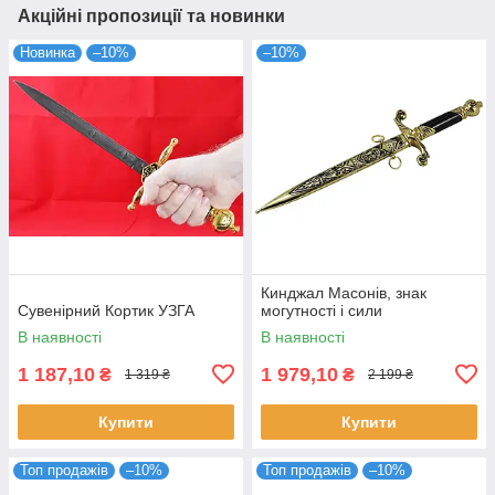
Акційні пропозиції та новинки
Новинка
–10%
–10%
Кинджал Масонів, знак
Сувенірний Кортик УЗГА
могутності і сили
В наявності
В наявності
1 187,10
1 979,10
₴
₴
1 319 ₴
2 199 ₴
Купити
Купити
Топ продажів
–10%
Топ продажів
–10%