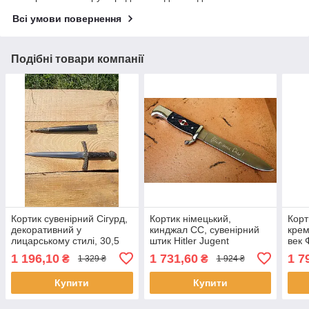
Всі умови повернення
Подібні товари компанії
Кортик сувенірний Сігурд,
Кортик німецький,
Корт
декоративний у
кинджал СС, сувенірний
крем
лицарському стилі, 30,5
штик Hitler Jugent
век 
см, кортик готичний,
ориг
1 196,10
1 731,60
1 7
₴
₴
1 329 ₴
1 924 ₴
кортик ритуалальний
Купити
Купити