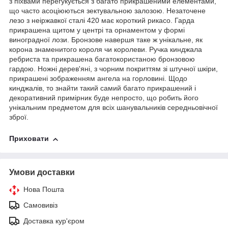
з піхвами перегукується з багато прикрашеними елементами,
що часто асоціюються зектувальною залозою. Незаточене
лезо з неіржавкої сталі 420 має короткий рикасо. Гарда
прикрашена щитом у центрі та орнаментом у формі
виноградної лози. Бронзове навершя таке ж унікальне, як
корона знаменитого короля чи королеви. Ручка кинджала
ребриста та прикрашена багатокористаною бронзовою
гардою. Ножні дерев'яні, з чорним покриттям зі штучної шкіри,
прикрашені зображенням ангела на горловині. Щодо
кинджалів, то знайти такий самий багато прикрашений і
декоративний примірник буде непросто, що робить його
унікальним предметом для всіх шанувальників середньовічної
зброї.
Приховати
Умови доставки
Нова Пошта
Самовивіз
Доставка кур'єром