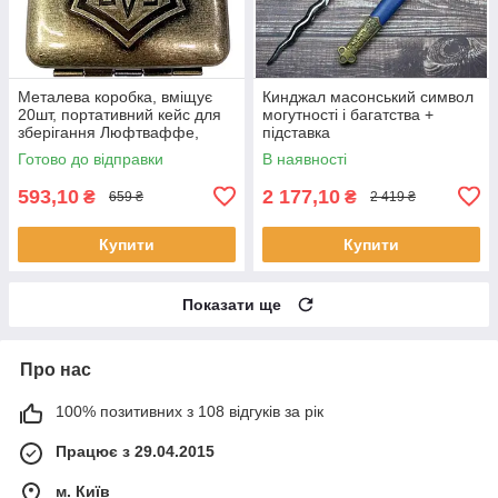
Металева коробка, вміщує
Кинджал масонський символ
20шт, портативний кейс для
могутності і багатства +
зберігання Люфтваффе,
підставка
чоловічий футляр
Готово до відправки
В наявності
593,10
2 177,10
₴
₴
659 ₴
2 419 ₴
Купити
Купити
Показати ще
Про нас
100% позитивних з 108 відгуків за рік
Працює з 29.04.2015
м. Київ