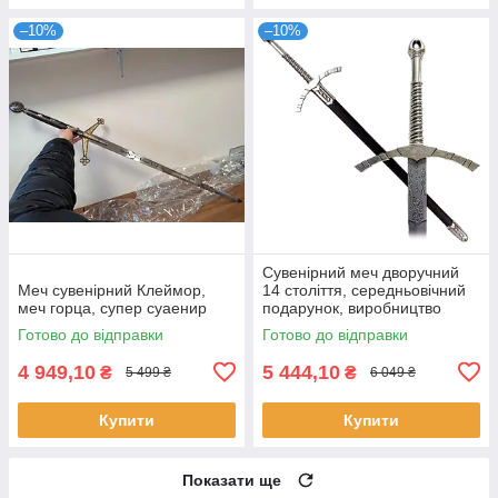
–10%
–10%
Сувенірний меч дворучний
Меч сувенірний Клеймор,
14 століття, середньовічний
меч горца, супер суаенир
подарунок, виробництво
Іспанія
Готово до відправки
Готово до відправки
4 949,10
5 444,10
₴
₴
5 499 ₴
6 049 ₴
Купити
Купити
Показати ще