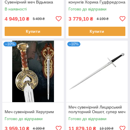
Сувенірний меч Відьмака
конунгів Хорика Гудфредсона
В наявності
Готово до відправки
4 949,10
3 779,10
₴
₴
5 499 ₴
4 199 ₴
Купити
Купити
–10%
–10%
Меч сувенірний Лицарський
Меч сувенірний Херугрим
полуторний Окшот, супер меч
Готово до відправки
Готово до відправки
3 959,10
11 879,10
₴
₴
4 399 ₴
13 199 ₴