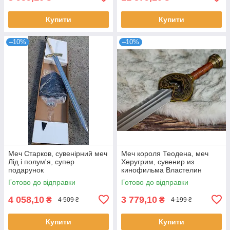
Купити
Купити
–10%
–10%
Меч Старков, сувенірний меч
Меч короля Теодена, меч
Лід і полум'я, супер
Херугрим, сувенир из
подарунок
кинофильма Властелин
Колец
Готово до відправки
Готово до відправки
4 058,10
3 779,10
₴
₴
4 509 ₴
4 199 ₴
Купити
Купити