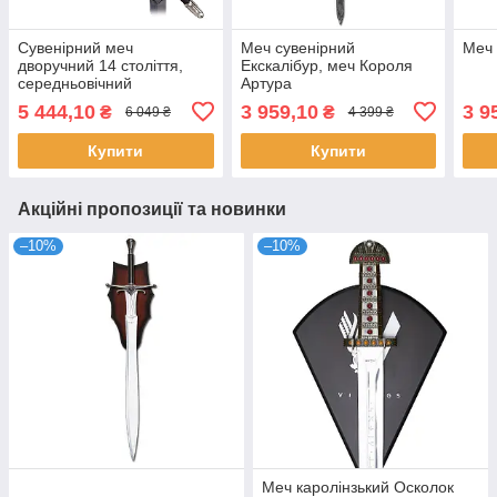
Сувенірний меч
Меч сувенірний
Меч 
дворучний 14 століття,
Екскалібур, меч Короля
середньовічний
Артура
подарунок, виробництво
5 444,10
3 959,10
3 9
₴
₴
6 049 ₴
4 399 ₴
Іспанія
Купити
Купити
Акційні пропозиції та новинки
–10%
–10%
Меч каролінзький Осколок