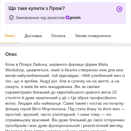
Що таке купити з Пром?
Замовлення під захистом
Опис
Доставка
Оплата
Умови повернення
Опис
Коли в Пітера Лайона, керівного фахівця фірми Weta
Workshop, цікавляться, який із безлічі створених ним для кіно
мечів найулюбленіший, той відповідає: «Мій улюблений меч із
тих, що я зробив, Анду| ріл. Але в сутичку не на життя, а на
смерть, я взяв би меч мандрівника. Він за своїми
параметрами близький до європейського довгого меча 15
століття й дуже практичний у дії.» Ця зброя професійного
воїна. Лицаря або найманця. Саме таким і постає на початку
фільму герой Вігго Мортенсена. Під стати йому та його меч —
простий, зручний, чисто утилітарний. І саме тому — по-
справжньому красивий. Він дуже близький до своїх історичних
прообразів і має дуже функціональний і реалістичний вигляд.
Недарма його автор називає цей меч своїм коханим.