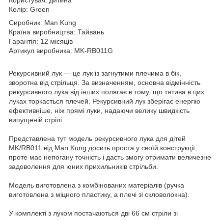
Колір: Green
Сиробник: Man Kung
Країна виробництва: Тайвань
Гарантія: 12 місяців
Артикул виробника: MK-RB011G
Рекурсивний лук — це лук із загнутими плечима в бік,
зворотна від стрільця. За визначенням, основна відмінність
рекурсивного лука від інших полягає в тому, що тятива в цих
луках торкається плечей. Рекурсивний лук зберігає енергію
ефективніше, ніж прямі луки, надаючи велику швидкість
випущеній стрілі.
Представлена тут модель рекурсивного лука для дітей
MK/RB011 від Man Kung досить проста у своїй конструкції,
проте має непогану точність і дасть змогу отримати величезне
задоволення для юних прихильників стрільби.
Модель виготовлена з комбінованих матеріалів (ручка
виготовлена з міцного пластику, а плечі зі скловолокна).
У комплекті з луком постачаються дві 66 см стріли зі