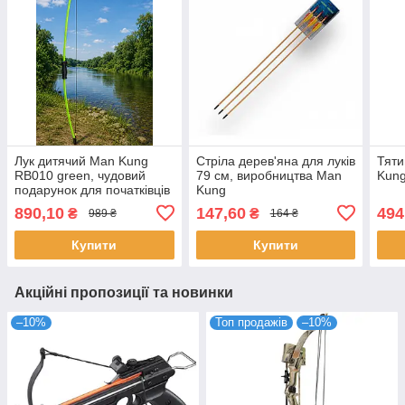
Лук дитячий Man Kung
Стріла дерев'яна для луків
Тяти
RB010 green, чудовий
79 см, виробництва Man
Kun
подарунок для початківців
Kung
890,10
147,60
494
₴
₴
989 ₴
164 ₴
Купити
Купити
Акційні пропозиції та новинки
–10%
Топ продажів
–10%