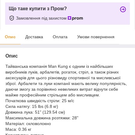
Що таке купити з Пром?
Замовлення під захистом
Опис
Доставка
Оплата
Умови повернення
Опис
Тайванська компанія Man Kung є одним із найбільших
виробників луків, арбалетів, рогаток, стріл, а також різних
аксесуарів для цього різновиду спортивної та мисливської
зброї. Арбалети та луки компанії мають велику популярність,
даючи змогу за порівняно невеликих витрат відчути себе
майже професійним стрільцем або мисливцем.
Початкова швидкість стріли: 25 м/с
Сила натягу: 15 lbs (6.8 кг)
Довжина лука: 51" (129.54 см)
Максимальна довжина розтяжки: 28"
Матеріал: скловолокно
Маса: 0.36 кг
Користувач: дитина