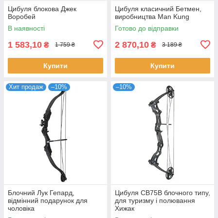
Цибуля блокова Джек
Цибуля класичний Бетмен,
Воробей
виробництва Man Kung
В наявності
Готово до відправки
1 583,10
2 870,10
₴
₴
1 759 ₴
3 189 ₴
Купити
Купити
Хит продаж
–10%
–10%
Блочний Лук Гепард,
Цибуля CB75B блочного типу,
відмінний подарунок для
для туризму і полювання
чоловіка
Хижак