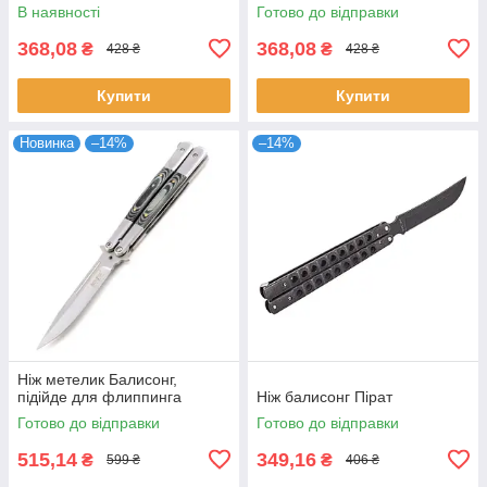
В наявності
Готово до відправки
368,08
368,08
₴
₴
428 ₴
428 ₴
Купити
Купити
Новинка
–14%
–14%
Ніж метелик Балисонг,
підійде для флиппинга
Ніж балисонг Пірат
Готово до відправки
Готово до відправки
515,14
349,16
₴
₴
599 ₴
406 ₴