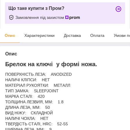
Що таке купити з Пром?
Замовлення під захистом
Опис
Характеристики
Доставка
Оплата
Умови п
Опис
Брелок на ключі у формі ножа.
ПОВЕРХНІСТЬ ЛЕЗА: ANODIZED
НАЛИЧІ КЛІПСИ: НЕТ
МАТЕРІАЛ РУКОЯТКИ: МЕТАЛЛ
ТИП ЗАМКА: SLEEPJOINT
МАРКА СТАЛІ: 420
ТОЛЩИНА ЛЕЗВИЯ, ММ: 1.8
ДЛИНА ЛЕЗА, ММ: 50
ВИД НІЖУ: СКЛАДНОЙ
НАЛИЧІ ЧОХЛА: НЕТ
ТВЕРДІСТЬ СТАЛІ, HRC: 52-55
ШИРИНА ЛЕЗА, ММ: 9