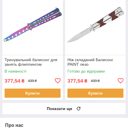
Тренувальний балисонг для
Ніж складаний Балисонг
занять флиппингом
PAINT лезо
В наявності
Готово до відправки
377,54
377,54
₴
₴
439 ₴
439 ₴
Купити
Купити
Показати ще
Про нас