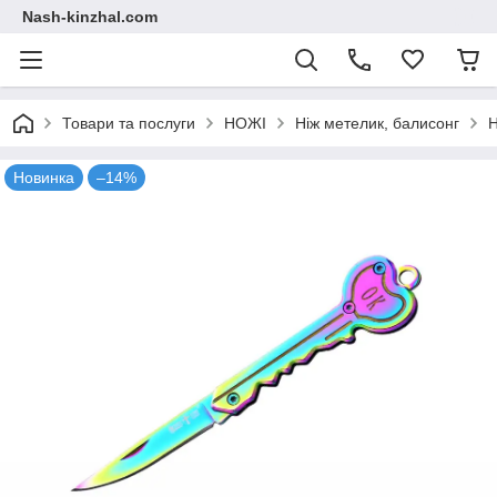
Nash-kinzhal.com
Товари та послуги
НОЖІ
Ніж метелик, балисонг
Н
Новинка
–14%