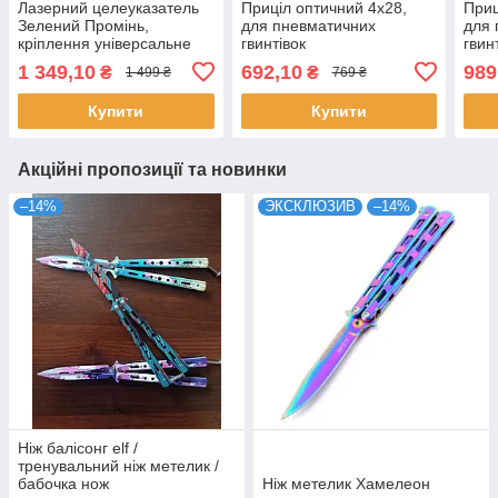
Лазерний целеуказатель
Приціл оптичний 4x28,
Приц
Зелений Промінь,
для пневматичних
для 
кріплення універсальне
гвинтівок
гвин
1 349,10
692,10
989
₴
₴
1 499 ₴
769 ₴
Купити
Купити
Акційні пропозиції та новинки
–14%
ЭКСКЛЮЗИВ
–14%
Ніж балісонг elf /
тренувальний ніж метелик /
бабочка нож
Ніж метелик Хамелеон