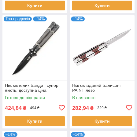
Купити
Купити
Топ продажів
–14%
–14%
Ніж метелик Бандит, супер
Ніж складаний Балисонг
якість, доступна ціна
PAINT лезо
Готово до відправки
В наявності
424,84
282,94
₴
₴
494 ₴
329 ₴
Купити
Купити
–14%
–14%