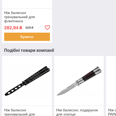
Ніж балисонг
тренувальний для
флиппинга
282,94
₴
329 ₴
Купити
Подібні товари компанії
Ніж балисонг
Ніж балисонг, подарунок
Ніж 
тренувальний для
для хлопця
PAIN