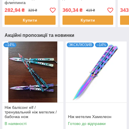
флиппинга
282,94
360,34
343
₴
₴
329 ₴
419 ₴
Купити
Купити
Акційні пропозиції та новинки
–14%
ЭКСКЛЮЗИВ
–14%
Ніж балісонг elf /
тренувальний ніж метелик /
бабочка нож
Ніж метелик Хамелеон
В наявності
Готово до відправки