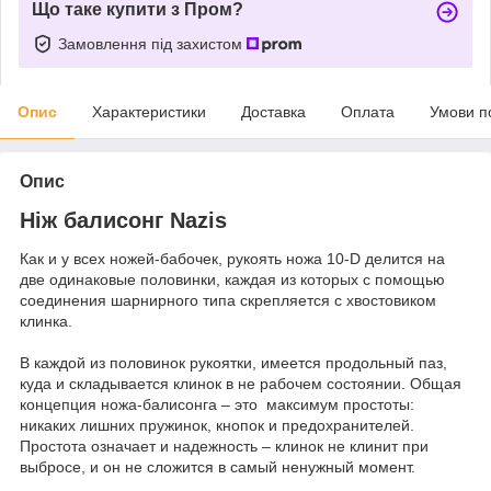
Що таке купити з Пром?
Замовлення під захистом
Опис
Характеристики
Доставка
Оплата
Умови п
Опис
Ніж балисонг Nazis
Как и у всех ножей-бабочек, рукоять ножа 10-D делится на
две одинаковые половинки, каждая из которых с помощью
соединения шарнирного типа скрепляется с хвостовиком
клинка.
В каждой из половинок рукоятки, имеется продольный паз,
куда и складывается клинок в не рабочем состоянии. Общая
концепция ножа-балисонга – это максимум простоты:
никаких лишних пружинок, кнопок и предохранителей.
Простота означает и надежность – клинок не клинит при
выбросе, и он не сложится в самый ненужный момент.