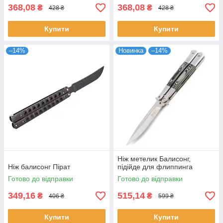
368,08
368,08
₴
₴
428 ₴
428 ₴
Купити
Купити
–14%
Новинка
–14%
Ніж метелик Балисонг,
Ніж балисонг Пірат
підійде для флиппинга
Готово до відправки
Готово до відправки
349,16
515,14
₴
₴
406 ₴
599 ₴
Купити
Купити