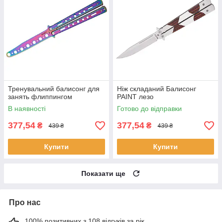
Тренувальний балисонг для
Ніж складаний Балисонг
занять флиппингом
PAINT лезо
В наявності
Готово до відправки
377,54
377,54
₴
₴
439 ₴
439 ₴
Купити
Купити
Показати ще
Про нас
100% позитивних з 108 відгуків за рік