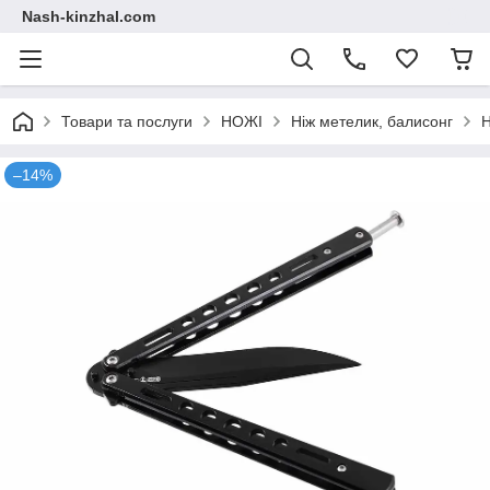
Nash-kinzhal.com
Товари та послуги
НОЖІ
Ніж метелик, балисонг
Н
–14%