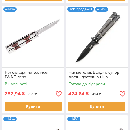
–14%
Топ продажів
–14%
Ніж складаний Балисонг
Ніж метелик Бандит, супер
PAINT лезо
якість, доступна ціна
В наявності
Готово до відправки
282,94
424,84
₴
₴
329 ₴
494 ₴
Купити
Купити
–14%
–14%