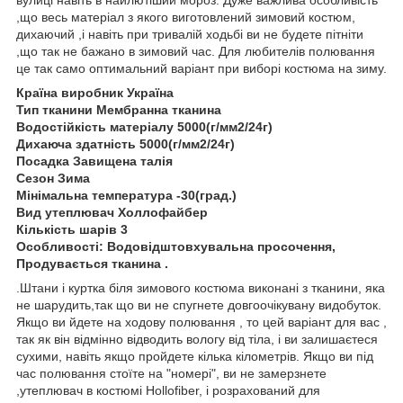
вулиці навіть в найлютіший мороз. Дуже важлива особливість
,що весь матеріал з якого виготовлений зимовий костюм,
дихаючий ,і навіть при тривалій ходьбі ви не будете пітніти
,що так не бажано в зимовий час. Для любителів полювання
це так само оптимальний варіант при виборі костюма на зиму.
Країна виробник Україна
Тип тканини Мембранна тканина
Водостійкість матеріалу 5000(г/мм2/24г)
Дихаюча здатність 5000(г/мм2/24г)
Посадка Завищена талія
Сезон Зима
Мінімальна температура -30(град.)
Вид утеплювач Холлофайбер
Кількість шарів 3
Особливості: Водовідштовхувальна просочення,
Продувається тканина .
.Штани і куртка біля зимового костюма виконані з тканини, яка
не шарудить,так що ви не спугнете довгоочікувану видобуток.
Якщо ви йдете на ходову полювання , то цей варіант для вас ,
так як він відмінно відводить вологу від тіла, і ви залишаєтеся
сухими, навіть якщо пройдете кілька кілометрів. Якщо ви під
час полювання стоїте на "номері", ви не замерзнете
,утеплювач в костюмі Hollofiber, і розрахований для