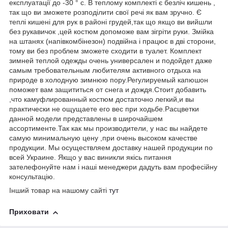
експлуатації до -30 ° с. В теплому комплекті є безліч кишень ,
так що ви зможете розподілити свої речі як вам зручно. Є
теплі кишені для рук в районі грудей,так що якщо ви вийшли
без рукавичок ,цей костюм допоможе вам зігріти руки. Змійка
на штанях (напівкомбінезон) подвійна і працює в дві сторони,
тому ви без проблем зможете сходити в туалет. Комплект
зимней теплой одежды очень универсален и подойдет даже
самым требовательным любителям активного отдыха на
природе в холодную зимнюю пору.Регулируемый капюшон
поможет вам защититься от снега и дождя.Стоит добавить
,что камуфлированный костюм достаточно легкий,и вы
практически не ощущаете его вес при ходьбе.Расцветки
данной модели представлены в широчайшем
ассортименте.Так как мы производители, у нас вы найдете
самую минимальную цену ,при очень высоком качестве
продукции. Мы осуществляем доставку нашей продукции по
всей Украине. Якщо у вас виникли якісь питання
зателефонуйте нам і наші менеджери дадуть вам професійну
консультацію.
Інший товар на нашому сайті
тут
Приховати