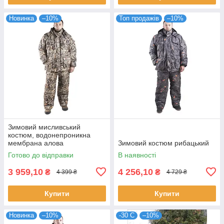
Новинка
–10%
Топ продажів
–10%
Зимовий мисливський
костюм, водонепроникна
мембрана алова
Зимовий костюм рибацький
Готово до відправки
В наявності
3 959,10
4 256,10
₴
₴
4 399 ₴
4 729 ₴
Купити
Купити
Новинка
–10%
-30 С
–10%