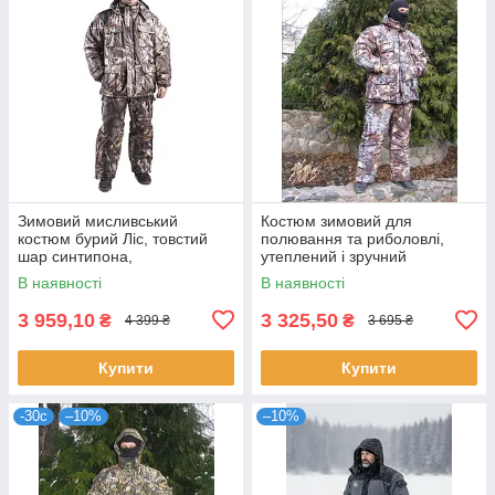
Зимовий мисливський
Костюм зимовий для
костюм бурий Ліс, товстий
полювання та риболовлі,
шар синтипона,
утеплений і зручний
водонепроникна мембрана
В наявності
В наявності
алова, -30с комфорт
3 959,10
3 325,50
₴
₴
4 399 ₴
3 695 ₴
Купити
Купити
-30с
–10%
–10%