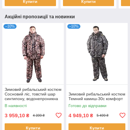
Купити
Купити
Акційні пропозиції та новинки
–10%
–10%
Зимовий рибальський костюм
Сосновий ліс, товстий шар
Зимовий рибальський костюм
синтипону, водонепроникна
Темний камиш-30с комфорт
мембрана алова, -30с
В наявності
Готово до відправки
комфорт
3 959,10
4 949,10
₴
₴
4 399 ₴
5 499 ₴
Купити
Купити