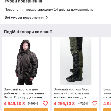
Умови повернення
Повернення товару впродовж 14 днів за домовленістю
Всі умови повернення
Подібні товари компанії
Зимовий костюм для
Зимовий костюм Nord,
Зимо
риболовлі та полювання
зимовий рибальський
зимн
Хіт 2019 року, Даймонд
костюм, костюм для
кост
Коттон
полювання та риболовлі
рыб
4 949,10
4 256,10
4 9
₴
₴
5 499 ₴
4 729 ₴