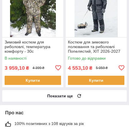
Зимовий костюм для
Костюм для зимового
риболовлі, температура
полювання та риболовлі
комфорту - 30с
Попелястий, ХІТ 2026-2027
року, тканина Columbia,
В наявності
Готово до відправки
суперякість
3 959,10
4 553,10
₴
₴
4 399 ₴
5 059 ₴
Купити
Купити
Показати ще
Про нас
100% позитивних з 108 відгуків за рік