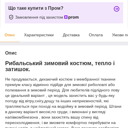
Що таке купити з Пром?
Замовлення під захистом
Опис
Характеристики
Доставка
Оплата
Умови п
Опис
Рибальський зимовий костюм, тепло і
затишок.
Не продувається, дихаючий костюм з мембранної тканини
преміум класу відмінно підійде для зимової риболовлі або
полювання в зимовий період. Для любителів підлідного лову
це ідеальний варіант , ця модель захистить вас у будь-яку
погоду від вітру,снігу,дощу та інших неприємностей, які
трапляються при поході на водойму в зимовий період. Штани
в даному варіанті високі,по груди, і виконані у вигляді
напівкомбінезона , вони захистять вашу спину від
переохолодження, і ви зможете комфортно перебувати на