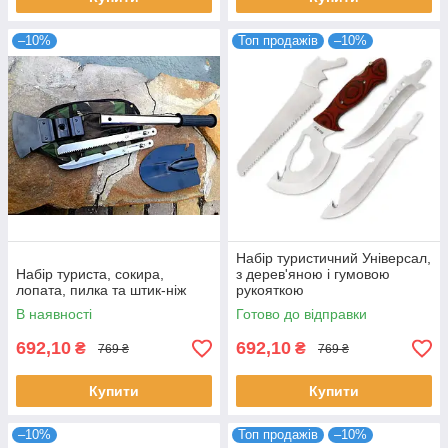
–10%
Топ продажів
–10%
Набір туристичний Універсал,
Набір туриста, сокира,
з дерев'яною і гумовою
лопата, пилка та штик-ніж
рукояткою
В наявності
Готово до відправки
692,10
692,10
₴
₴
769 ₴
769 ₴
Купити
Купити
–10%
Топ продажів
–10%