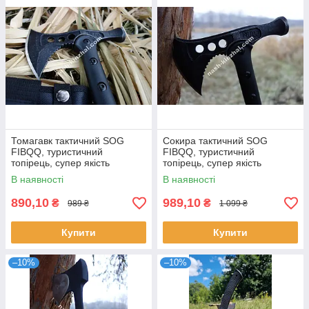
Томагавк тактичний SOG
Сокира тактичний SOG
FIBQQ, туристичний
FIBQQ, туристичний
топірець, супер якість
топірець, супер якість
В наявності
В наявності
890,10
989,10
₴
₴
989 ₴
1 099 ₴
Купити
Купити
–10%
–10%