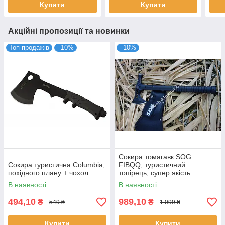
Купити
Купити
Акційні пропозиції та новинки
Топ продажів
–10%
–10%
Сокира томагавк SOG
Сокира туристична Columbia,
FIBQQ, туристичний
похідного плану + чохол
топірець, супер якість
В наявності
В наявності
494,10
989,10
₴
₴
549 ₴
1 099 ₴
Купити
Купити