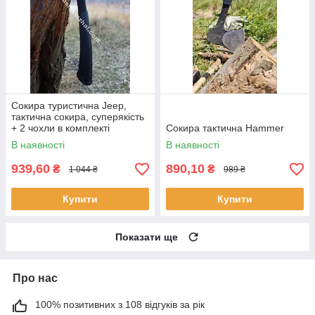
Сокира туристична Jeep,
тактична сокира, суперякість
+ 2 чохли в комплекті
Сокира тактична Hammer
В наявності
В наявності
939,60
890,10
₴
₴
1 044 ₴
989 ₴
Купити
Купити
Показати ще
Про нас
100% позитивних з 108 відгуків за рік