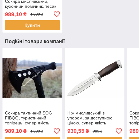
Сокира мисливський,
кухонний помічник, тесак
989,10
₴
1 099 ₴
Купити
Подібні товари компанії
Сокира тактичний SOG
Ніж мисливський з
Соки
FIBQQ, туристичний
упором, за доступною
FIBQ
топірець, супер якість
ціною, супер якість
топі
989,10
939,55
989
₴
₴
1 099 ₴
989 ₴