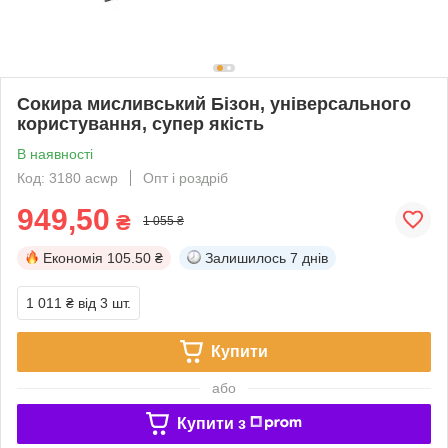
Сокира мисливський Бізон, універсального
користування, супер якість
В наявності
Код: 3180 acwp
Опт і роздріб
949,50
₴
1 055 ₴
Економія
105.50 ₴
Залишилось
7 днів
1 011 ₴
від 3 шт.
Купити
або
Купити з