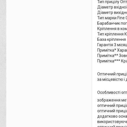
Тип прицілу Оп
Діаметр вхідної
Діаметр вихідно
Тип марки Fine C
Барабанчик поп
Кріплення в ко
Тип кріплення К
База кріплення 
Гарантія 3 міся
Примітка* Хара
Примітка** Зов
Примітка*** Кр
Оптичний приці
за місцевістю і
Особливості оп
зображення мети
оптичний приціл
оптичний приціл
додатково оснащ
використовуючи 
оптичний приціл