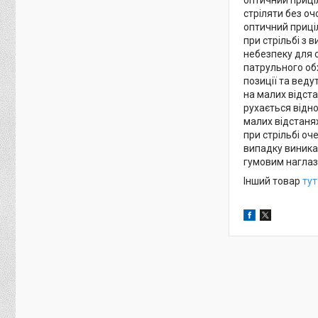
стріляти без оч
оптичний приці
при стрільбі з 
небезпеку для с
патрульного обх
позиції та вед
на малих відста
рухається відн
малих відстанях
при стрільбі оч
випадку виника
гумовим наглаз
Інший товар
тут