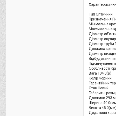
Характеристики
Тип Оптичний
Призначення П
Мінімальна крат
Максимальна кр
Діаметр об'єкт
Діаметр окуляр
Діаметр труби 
Довжина кріпл
Діаметр вихідно
Відбудування в
Підсвічування п
Особливості Крі
Вага 104.0(р)
Колір Чорний
Гарантійний тер
Стан Новий
Габаритні розмі
Довжина 293 м
Ширина 40.0(м
Висота 45.0(мм
Додаткові хара