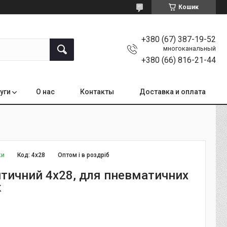
Кошик
+380 (67) 387-19-52
многоканальный
+380 (66) 816-21-44
уги
О нас
Контакты
Доставка и оплата
ки
Код:
4x28
Оптом і в роздріб
птичний 4x28, для пневматичних
к