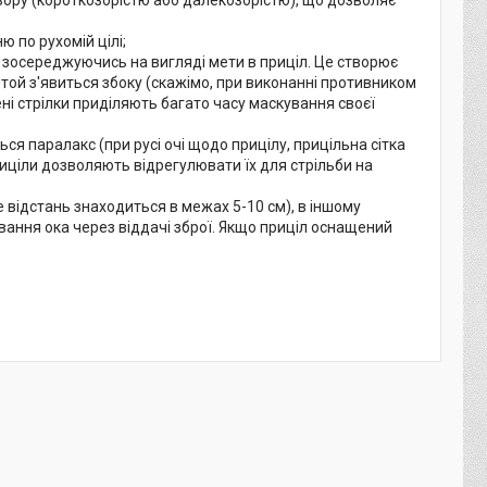
 по рухомій цілі;
, зосереджуючись на вигляді мети в приціл. Це створює
о той з'явиться збоку (скажімо, при виконанні противником
ні стрілки приділяють багато часу маскування своєї
ся паралакс (при русі очі щодо прицілу, прицільна сітка
иціли дозволяють відрегулювати їх для стрільби на
це відстань знаходиться в межах 5-10 см), в іншому
ання ока через віддачі зброї. Якщо приціл оснащений