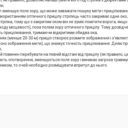
ок;
л зменшує поле зору, що може заважати пошуку мети і прицілюванню
використанням оптичного прицілу стрілець часто закриває одне око
трілка, тому що з закритим оком він не зуміє помітити ворога, якщ
оду місцевості), поза полем зору оптичного прицілу. Тому досвідче
уть прицілювання, тримаючи відкритими обидва ока;
нях (менше 20-30 м) приціл створює розмите зображення і з'являєть
осно зображення мети), що знижує точність прицілювання. Деякі пр
;
ей повинен перебувати на певній відстані від прицілу (як правило, 
ють спотворення, зменшується поле зору і виникає загроза травмув
ником, то очей необхідно розміщувати впритул до нього.