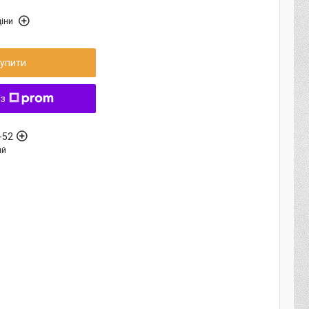
іни
упити
 з
-52
ый