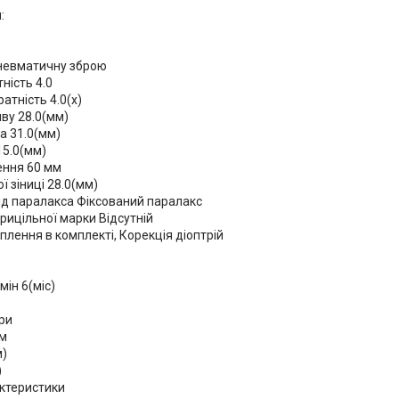
:
невматичну зброю
ність 4.0
атність 4.0(х)
иву 28.0(мм)
а 31.0(мм)
15.0(мм)
ення 60 мм
ї зіниці 28.0(мм)
ід паралакса Фіксований паралакс
рицільної марки Відсутній
плення в комплекті, Корекція діоптрій
мін 6(міс)
ри
м
м)
)
ктеристики