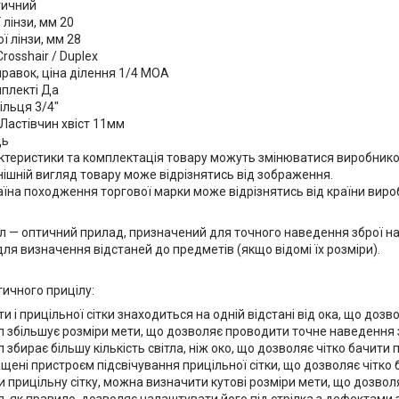
тичний
 лінзи, мм 20
ї лінзи, мм 28
rosshair / Duplex
равок, ціна ділення 1/4 МОА
мплекті Да
ільця 3/4"
Ластівчин хвіст 11мм
ць
ктеристики та комплектація товару можуть змінюватися виробнико
нішній вигляд товару може відрізнятись від зображення.
аїна походження торгової марки може відрізнятись від країни виро
л — оптичний прилад, призначений для точного наведення зброї н
 для визначення відстаней до предметів (якщо відомі їх розміри).
тичного прицілу:
 і прицільної сітки знаходиться на одній відстані від ока, що дозв
 збільшує розміри мети, що дозволяє проводити точне наведення зб
 збирає більшу кількість світла, ніж око, що дозволяє чітко бачити 
ені пристроєм підсвічування прицільної сітки, що дозволяє чітко ба
прицільну сітку, можна визначити кутові розміри мети, що дозволя
, як правило, дозволяє налаштувати його під стрілка з дефектами 