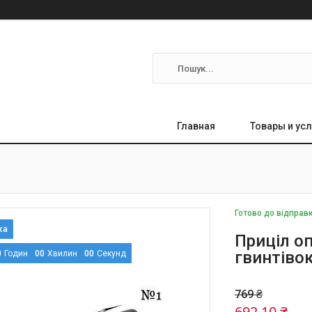
Главная
Товары и усл
Готово до відправ
Приціл о
гвинтіво
0
Годин
0
0
Хвилин
0
0
Секунд
769 ₴
692,10 ₴