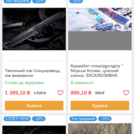
Топ продажів
–10%
–10%
Керамбит спецпідрозділу "
Тактичний ніж Спецназівець,
Морські Котики, цілісний
ніж виживання
клинок, ЕКСКЛЮЗИВНА
МОДЕЛЬ
Готово до відправки
В наявності
1 385,10
890,10
₴
₴
1 539 ₴
989 ₴
Купити
Купити
СУПЕР НОЖ
–10%
Топ продажів
–10%