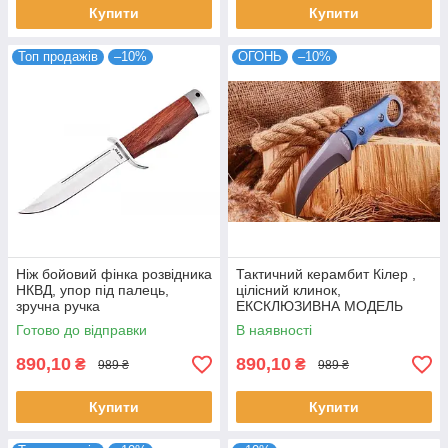
Купити
Купити
Топ продажів
–10%
ОГОНЬ
–10%
Ніж бойовий фінка розвідника
Тактичний керамбит Кілер ,
НКВД, упор під палець,
цілісний клинок,
зручна ручка
ЕКСКЛЮЗИВНА МОДЕЛЬ
Готово до відправки
В наявності
890,10
890,10
₴
₴
989 ₴
989 ₴
Купити
Купити