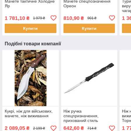
Мачете тактичне Холодне
Мачете спецпозначення
Тури
Яр
Ореон
виру
чага
1 781,10
810,90
1 3
₴
₴
1 979 ₴
901 ₴
Купити
Купити
Подібні товари компанії
Кукрі, ніж для військових,
Ніж ручка
Ніж 
мачете, ніж виживання
спецпризначення,
вижи
прихований стиль
Тор
Бамбукове дерево
2 089,05
642,60
1 7
₴
₴
2 199 ₴
714 ₴