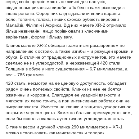
серед своїх предків мають не звичні для нас усіх,
південноамериканські вироби, а їх більш важкі різновиди з
інших регіонів. Серед них слід відзначити вплив паранга,
боло, топанги, голока, і інших схожих рубають виробів з
Малайзії, Філіппін і Африки. Від них мачете XR-2 отримало
більш незвичайні, якщо порівнювати з класичними
варіантами, форми і більшу вагу.
Клинок мачете XR-2 обладает заметным расширением по
направлению к острию, а также изгибы – и режущей кромки, и
обуха. В отличие от традиционных инструментов, это мачете
сделано не из углеродистой, а нержавеющей 420 стали.
Толщина в обухе у него существенная – 6,7 миллиметра, а
вес – 785 граммов.
420 сталь, несмотря на ее ценовую доступность, обладает
рядом очень полезных свойств. Клинки из нее не боятся
ржавчины и коррозии. Благодаря ее ударной вязкости и
мягкости их легко точить, а при интенсивных работах они не
выкрашиваются. Имеется на клинке и защитно-декоративное
покрытие черного цвета. Заметно больше преимуществ, чем,
если бы использовалась аутентичная углеродистая сталь.
С таким весом и длиной клинка 290 миллиметров – XR-1
можно использовать как мачете-тесак и топорик.