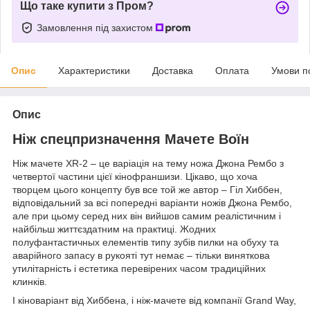
Що таке купити з Пром?
Замовлення під захистом
Опис
Характеристики
Доставка
Оплата
Умови п
Опис
Ніж спецпризначення Мачете Воїн
Ніж мачете XR-2 – це варіація на тему ножа Джона Рембо з
четвертої частини цієї кінофраншизи. Цікаво, що хоча
творцем цього концепту був все той же автор – Гіл Хиббен,
відповідальний за всі попередні варіанти ножів Джона Рембо,
але при цьому серед них він вийшов самим реалістичним і
найбільш життєздатним на практиці. Жодних
полуфантастичных елементів типу зубів пилки на обуху та
аварійного запасу в рукояті тут немає – тільки виняткова
утилітарність і естетика перевірених часом традиційних
клинків.
І кіноваріант від Хиббена, і ніж-мачете від компанії Grand Way,