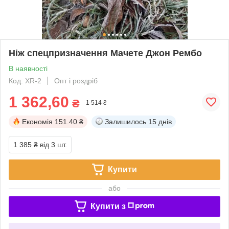
Ніж спецпризначення Мачете Джон Рембо
В наявності
Код: XR-2
Опт і роздріб
1 362,60
₴
1 514 ₴
Економія
151.40 ₴
Залишилось
15 днів
1 385 ₴
від 3 шт.
Купити
або
Купити з