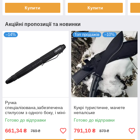
Купити
Купити
Акційні пропозиції та новинки
–14%
Топ продажів
–10%
Ручка
спеціалізована,забезпечена
Кукрі туристичне, мачете
стилусом з одного боку, і міні-
непалське
ножечком - з іншого
Готово до відправки
Готово до відправки
661,34
791,10
₴
₴
769 ₴
879 ₴