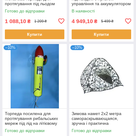
протягування під льодом
управління та аккумулятором
Готово до відправки
В наявності
1 088,10
4 949,10
₴
₴
1 209 ₴
5 499 ₴
Купити
Купити
–10%
–10%
Торпеда посилена для
Зимова намет 2х2 метра
протягування рибальських
самораскрывающаяся,
мереж під лід на літієвому
зручна і практична
акумуляторі MAX
Готово до відправки
Готово до відправки