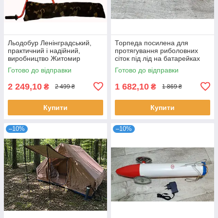
Льодобур Ленінградський,
Торпеда посилена для
практичний і надійний,
протягування риболовних
виробництво Житомир
сіток під лід на батарейках
Готово до відправки
Готово до відправки
2 249,10
1 682,10
₴
₴
2 499 ₴
1 869 ₴
Купити
Купити
–10%
–10%