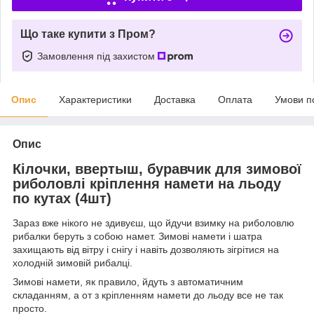
Що таке купити з Пром?
Замовлення під захистом
Опис
Характеристики
Доставка
Оплата
Умови п
Опис
Кілочки, ввертыш, буравчик для зимової
риболовлі кріплення намети на льоду
по кутах (4шт)
Зараз вже нікого не здивуєш, що йдучи взимку на риболовлю
рибалки беруть з собою намет. Зимові намети і шатра
захищають від вітру і снігу і навіть дозволяють зігрітися на
холодній зимовій рибалці.
Зимові намети, як правило, йдуть з автоматичним
складанням, а от з кріпленням намети до льоду все не так
просто.