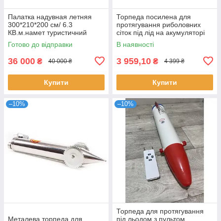
Палатка надувная летняя
Торпеда посилена для
300*210*200 см/ 6.3
протягування риболовних
КВ.м.намет туристичний
сіток під лід на акумуляторі
літній
Готово до відправки
В наявності
36 000
3 959,10
₴
₴
40 000 ₴
4 399 ₴
Купити
Купити
–10%
–10%
Торпеда для протягування
Металева торпеда для
під льодом з пультом