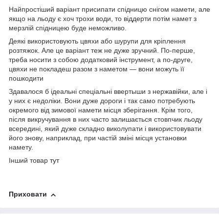
Найпростіший варіант присипати спідницю снігом намети, але
якщо на льоду є хоч трохи води, то віддерти потім намет з
мерзлій спідницею буде неможливо.
Деякі використовують цвяхи або шурупи для кріплення
розтяжок. Але це варіант теж не дуже зручний. По-перше,
треба носити з собою додатковий інструмент, а по-друге,
цвяхи не покладеш разом з наметом ― вони можуть її
пошкодити
Здавалося б ідеальні спеціальні ввертыши з нержавійки, але і
у них є недоліки. Вони дуже дороги і так само потребують
окремого від зимової намети місця зберігання. Крім того,
після викручування в них часто залишається стовпчик льоду
всередині, який дуже складно виколупати і використовувати
його знову, наприклад, при частій зміні місця установки
намету.
Інший товар
тут
Приховати