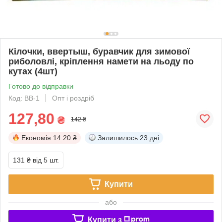
Кілочки, ввертыш, буравчик для зимової
риболовлі, кріплення намети на льоду по
кутах (4шт)
Готово до відправки
Код: ВВ-1
Опт і роздріб
127,80
₴
142 ₴
Економія
14.20 ₴
Залишилось
23 дні
131 ₴
від 5 шт.
Купити
або
Купити з