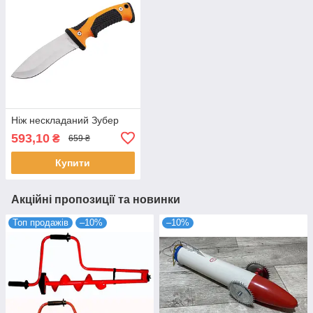
Ніж нескладаний Зубер
593,10
₴
659 ₴
Купити
Акційні пропозиції та новинки
Топ продажів
–10%
–10%